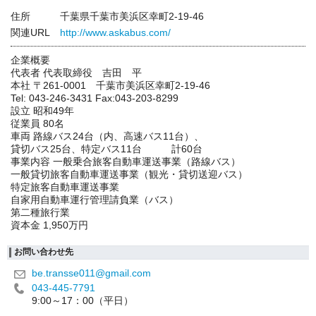
住所
千葉県千葉市美浜区幸町2-19-46
関連URL
http://www.askabus.com/
企業概要
代表者 代表取締役 吉田 平
本社 〒261-0001 千葉市美浜区幸町2-19-46
Tel: 043-246-3431 Fax:043-203-8299
設立 昭和49年
従業員 80名
車両 路線バス24台（内、高速バス11台）、
貸切バス25台、特定バス11台 計60台
事業内容 一般乗合旅客自動車運送事業（路線バス）
一般貸切旅客自動車運送事業（観光・貸切送迎バス）
特定旅客自動車運送事業
自家用自動車運行管理請負業（バス）
第二種旅行業
資本金 1,950万円
お問い合わせ先
be.transse011@gmail.com
043-445-7791
9:00～17：00（平日）