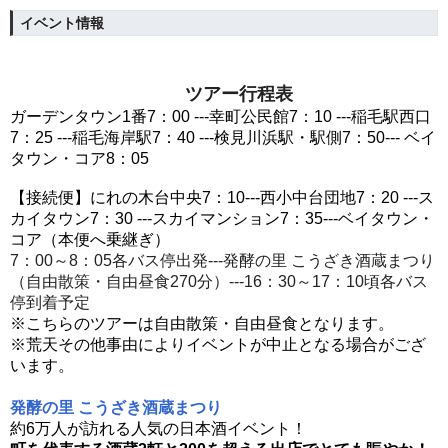
イベント情報
ツアー行程表
ガーデンタウン
1
番
7
：
00 ---
幸町公民館
7
：
10 ---
稲毛駅西口
7
：
25 ---
稲毛海岸駅
7
：
40 ---
検見川浜駅・駅側
7
：
50--- ベイ
タウン・コア
8
：
05
【接続便】にれの木台中央7：10---西小中台団地7：20 ---ス
カイタウン7：30 ---スカイマンション7：35---ベイタウン・
コア（本便へ乗継ぎ）
7：00～8：05各バス停出発---発酵の里 こうざき酒蔵まつり
（自由散策・自由昼食270分）---16：30～17：10頃各バス
停到着予定
※こちらのツアーは自由散策・自由昼食となります。
※荒天その他事由によりイベントが中止となる場合がござ
います。
発酵の里 こうざき酒蔵まつり
約6万人が訪れる人気の日本酒イベント！