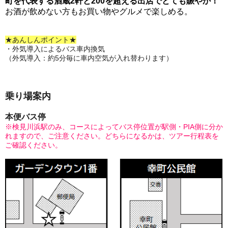
町を代表する酒蔵2軒と200を超える出店でとても賑やか！
お酒が飲めない方もお買い物やグルメで楽しめる。
★あんしんポイント★
・外気導入によるバス車内換気
（外気導入：約5分毎に車内空気が入れ替わります）
乗り場案内
本便バス停
※検見川浜駅のみ、コースによってバス停位置が駅側・PIA側に分か
れますので、ご注意ください。どちらになるかは、ツアー行程表を
ご確認ください。