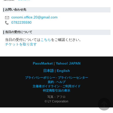
お問い合わせ先
conomi.office.20@gmail.com
0782235590
当日の受付について
当日の受付については
こちら
をご確認ください。
チケットを取り出す
PassMarket
Yahoo! JAPAN
日本語
English
プライバシーポリシー
プライバシーセンター
規約
ヘルプ
主催者ガイドライン
ご利用ガイド
特定商取引法の表示
写真：アフロ
© LY Corporation