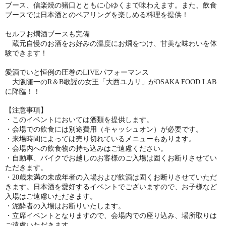
ブース、信楽焼の猪口とともに心ゆくまで味わえます。また、飲食
ブースでは日本酒とのペアリングを楽しめる料理を提供！
セルフお燗酒ブースも完備
蔵元自慢のお酒をお好みの温度にお燗をつけ、甘美な味わいを体
験できます！
愛酒でいと恒例の圧巻のLIVEパフォーマンス
大阪随一のR＆B歌謡の女王「大西ユカリ」がOSAKA FOOD LAB
に降臨！！
【注意事項】
・このイベントにおいては酒類を提供します。
・会場での飲食には別途費用（キャッシュオン）が必要です。
・来場時間によっては売り切れているメニューもあります。
・会場内への飲食物の持ち込みはご遠慮ください。
・自動車、バイクでお越しのお客様のご入場は固くお断りさせてい
ただきます。
・20歳未満の未成年者の入場および飲酒は固くお断りさせていただ
きます。日本酒を愛好するイベントでございますので、お子様など
入場はご遠慮いただきます。
・泥酔者の入場はお断りいたします。
・立席イベントとなりますので、会場内での座り込み、場所取りは
ご遠慮いただきます。