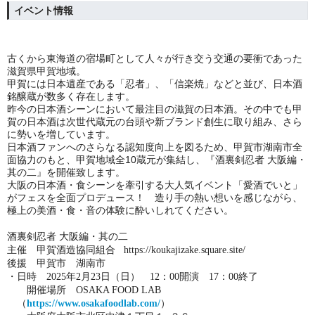
イベント情報
古くから東海道の宿場町として人々が行き交う交通の要衝であった
滋賀県甲賀地域。
甲賀には日本遺産である「忍者」、「信楽焼」などと並び、日本酒
銘醸蔵が数多く存在します。
昨今の日本酒シーンにおいて最注目の滋賀の日本酒。その中でも甲
賀の日本酒は次世代蔵元の台頭や新ブランド創生に取り組み、さら
に勢いを増しています。
日本酒ファンへのさらなる認知度向上を図るため、甲賀市湖南市全
面協力のもと、甲賀地域全10蔵元が集結し、『酒裏剣忍者 大阪編・
其の二』を開催致します。
大阪の日本酒・食シーンを牽引する大人気イベント「愛酒でいと」
がフェスを全面プロデュース！ 造り手の熱い想いを感じながら、
極上の美酒・食・音の体験に酔いしれてください。
酒裏剣忍者 大阪編・其の二
主催 甲賀酒造協同組合 https://koukajizake.square.site/
後援 甲賀市 湖南市
・日時 2025年2月23日（日） 12：00開演 17：00終了
開催場所 OSAKA FOOD LAB
（
https://www.osakafoodlab.com/
）