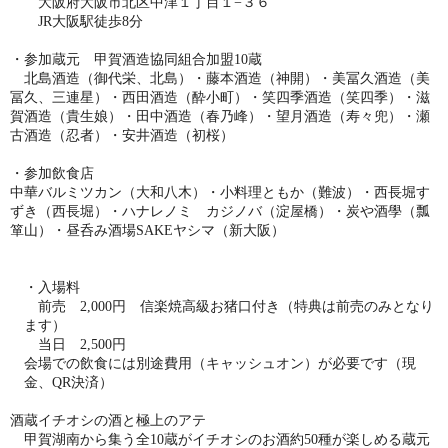
大阪府大阪市北区中津１丁目１−３６
JR大阪駅徒歩8分
・参加蔵元 甲賀酒造協同組合加盟10蔵
北島酒造（御代栄、北島）・藤本酒造（神開）・美冨久酒造（美
冨久、三連星）・西田酒造（酔小町）・笑四季酒造（笑四季）・滋
賀酒造（貴生娘）・田中酒造（春乃峰）・望月酒造（寿々兜）・瀬
古酒造（忍者）・安井酒造（初桜）
・参加飲食店
中華バルミツカン（大和八木）・小料理ともか（難波）・西長堀す
ずき（西長堀）・ハナレノミ カジノバ（淀屋橋）・炭や酒學（瓢
箪山）・昼呑み酒場SAKEヤシマ（新大阪）
・入場料
前売 2,000円 信楽焼高級お猪口付き（特典は前売のみとなり
ます）
当日 2,500円
会場での飲食には別途費用（キャッシュオン）が必要です（現
金、QR決済）
酒蔵イチオシの酒と極上のアテ
甲賀湖南から集う全10蔵がイチオシのお酒約50種が楽しめる蔵元