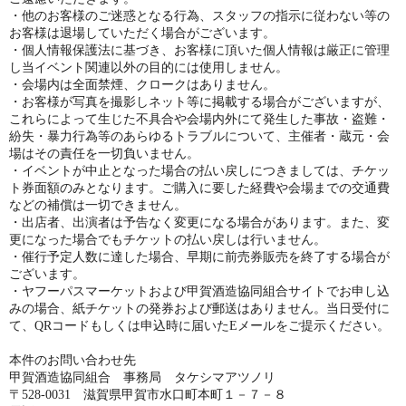
・他のお客様のご迷惑となる行為、スタッフの指示に従わない等の
お客様は退場していただく場合がございます。
・個人情報保護法に基づき、お客様に頂いた個人情報は厳正に管理
し当イベント関連以外の目的には使用しません。
・会場内は全面禁煙、クロークはありません。
・お客様が写真を撮影しネット等に掲載する場合がございますが、
これらによって生じた不具合や会場内外にて発生した事故・盗難・
紛失・暴力行為等のあらゆるトラブルについて、主催者・蔵元・会
場はその責任を一切負いません。
・イベントが中止となった場合の払い戻しにつきましては、チケッ
ト券面額のみとなります。ご購入に要した経費や会場までの交通費
などの補償は一切できません。
・出店者、出演者は予告なく変更になる場合があります。また、変
更になった場合でもチケットの払い戻しは行いません。
・催行予定人数に達した場合、早期に前売券販売を終了する場合が
ございます。
・ヤフーパスマーケットおよび甲賀酒造協同組合サイトでお申し込
みの場合、紙チケットの発券および郵送はありません。当日受付に
て、QRコードもしくは申込時に届いたEメールをご提示ください。
本件のお問い合わせ先
甲賀酒造協同組合 事務局 タケシマアツノリ
〒528-0031 滋賀県甲賀市水口町本町１－７－８