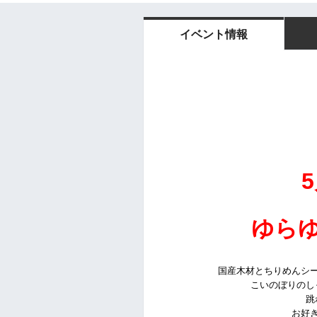
イベント情報
5
ゆら
国産木材とちりめんシ
こいのぼりのし
跳
お好