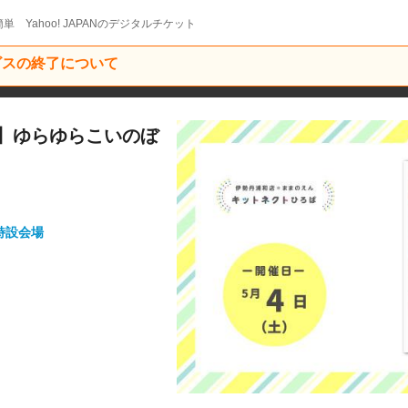
単 Yahoo! JAPANのデジタルチケット
ービスの終了について
】ゆらゆらこいのぼ
特設会場