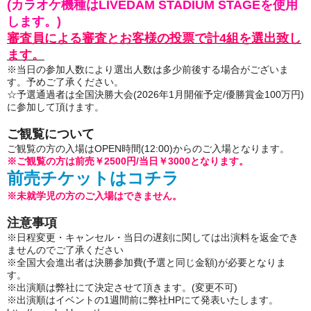
(カラオケ機種はLIVEDAM STADIUM STAGEを使用
します。)
審査員による審査とお客様の投票で計4組を選出致し
ます。
※当日の参加人数により選出人数は多少前後する場合がございま
す。予めご了承ください。
☆予選通過者は全国決勝大会(2026年1月開催予定/優勝賞金100万円)
に参加して頂けます。
ご観覧について
ご観覧の方の入場はOPEN時間(12:00)からのご入場となります。
※ご観覧の方は前売￥2500円/当日￥3000となります。
前売チケットはコチラ
※未就学児の方のご入場はできません。
注意事項
※日程変更・キャンセル・当日の遅刻に関しては出演料を返金でき
ませんのでご了承ください
※全国大会進出者は決勝参加費(予選と同じ金額)が必要となりま
す。
※出演順は弊社にて決定させて頂きます。(変更不可)
※出演順はイベントの1週間前に弊社HPにて発表いたします。