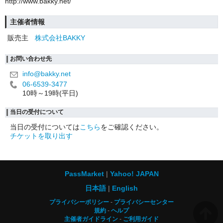
http://www.bakky.net/
主催者情報
販売主
株式会社BAKKY
お問い合わせ先
info@bakky.net
06-6539-3477
10時～19時(平日)
当日の受付について
当日の受付については
こちら
をご確認ください。
チケットを取り出す
PassMarket
Yahoo! JAPAN
日本語
English
プライバシーポリシー
プライバシーセンター
規約
ヘルプ
主催者ガイドライン
ご利用ガイド