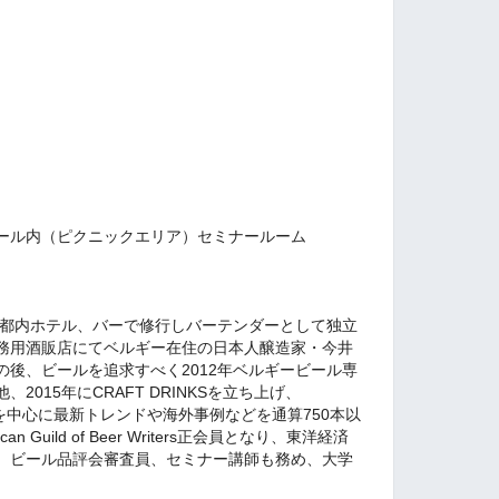
ール内（ピクニックエリア）セミナールーム
彦
後都内ホテル、バーで修行しバーテンダーとして独立
務用酒販店にてベルギー在住の日本人醸造家・今井
後、ビールを追求すべく2012年ベルギービール専
015年にCRAFT DRINKSを立ち上げ、
トビールを中心に最新トレンドや海外事例などを通算750本以
n Guild of Beer Writers正会員となり、東洋経済
。ビール品評会審査員、セミナー講師も務め、大学