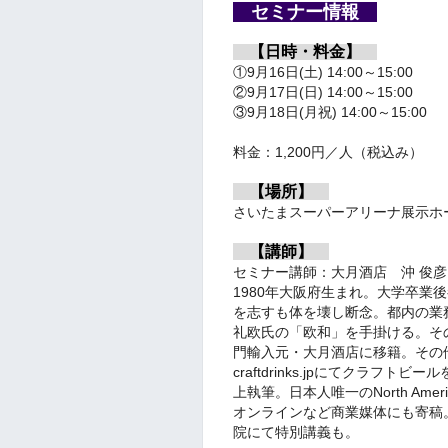
セミナー情報
【日時・料金】
①9月16日(土)
14:00～15:00
②9月17日(日)
14:00～15:00
③9月18日(月祝)
14:00～15:00
料金：1,200円／人（税込み）
【場所】
さいたまスーパーアリーナ展示ホ
【講師】
セミナー講師：大月酒店 沖 俊
1980年大阪府生まれ。大学卒業
を志すも体を壊し断念。都内の業
礼欧氏の「欧和」を手掛ける。その
門輸入元・大月酒店に移籍。その他、2
craftdrinks.jpにてクラフ
上執筆。日本人唯一のNorth America
オンラインなど商業媒体にも寄稿
院にて特別講義も。