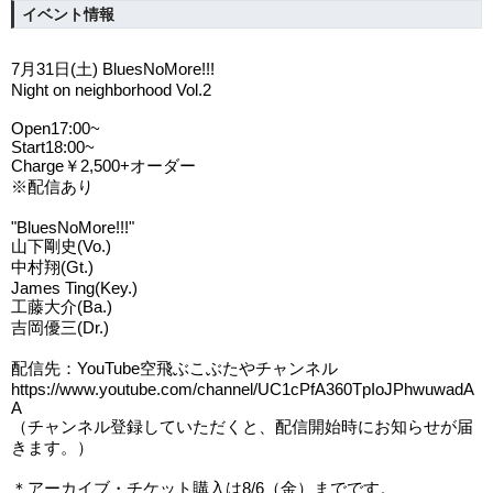
イベント情報
7
月
31
日
(
土
) BluesNoMore!!!
Night on neighborhood Vol.2
Open17:00~
Start18:00~
Charge
￥
2,500+
オーダー
※
配信あり
"BluesNoMore!!!"
山下剛史
(Vo.)
中村翔
(Gt.)
James Ting(Key.)
工藤大介
(Ba.)
吉岡優三
(Dr.)
配信先：
YouTube
空飛ぶこぶたやチャンネル
https://www.youtube.com/channel/UC1cPfA360TpIoJPhwuwadA
A
（チャンネル登録していただくと、配信開始時にお知らせが届
きます。）
＊アーカイブ・チケット購入は
8/6
（金）までです。