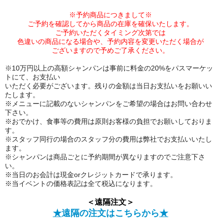
※予約商品につきまして※
ご予約を確認してから商品の在庫を確保いたします。
ご予約いただくタイミング次第では
色違いの商品になる場合や、
予約内容を変更いただく場合が
ございますので予めご了承ください。
※10万円以上の高額シャンパンは事前に料金の20%をパスマーケッ
トにて、お支払い
いただく必要がございます。残りの金額は当日お支払いをお願いい
たします。
※メニューに記載のないシャンパンをご希望の場合はお問い合わせ
下さい。
※おでかけ、食事等の費用は原則お客様の負担でお願いしておりま
す。
※スタッフ同行の場合のスタッフ分の費用は弊社でお支払いいたし
ます。
※シャンパンは商品ごとに予約期間が異なりますのでご注意下さ
い。
※当日のお会計は現金orクレジットカードで承ります。
※当イベントの価格表記は全て税込になります。
＜遠隔注文＞
★
遠隔の注文はこちらから
★