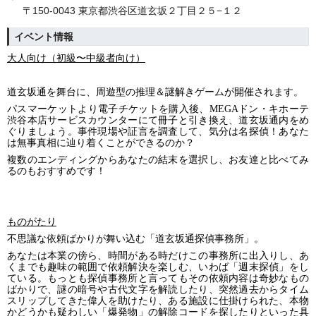
〒150-0043 東京都渋谷区道玄坂２丁目２５−１２
イベント情報
大人向け（初級〜中級者向け）
道玄坂通を舞台に、周遊型の推理＆謎解きゲームが開催されます。
パスマーケットより電子チケットを購入後、MEGAドン・キホーテ
渋谷本店サービスカウンターにて冊子と引き換え、道玄坂通内をめ
ぐりましょう。事件現場や証言を調査して、気分は名探偵！あなた
は無事真相に辿り着くことができるのか？
複数のエンディングからあなたの結末を選択し、お友達と比べてみ
るのもおすすめです！
ものがたり
不思議な依頼ばかりが舞い込む「道玄坂通探偵事務所」。
あなたは本業の傍ら、時間がある時だけこの事務所に出入りし、あ
くまでも趣味の範囲で依頼解決を楽しむ、いわば「週末探偵」をし
ている。もっとも探偵事務所と言ってもその依頼内容は奇妙なもの
ばかりで、謎の暗号や古代文字を解読したり、突然過去からタイム
スリップしてきた偉人を助けたり、ある施設に仕掛けられた、本物
かどうかも疑わしい「爆発物」の解除コードを探したりといった具