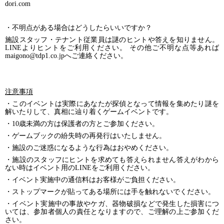
dori.com
・不明点がある場合はどうしたらいいですか？
施設スタッフ・テナント従業員は謎のヒントや答えを知りません。
LINEよりヒントをご利用ください。 その他ご不明な点等あれば
maigono@tdp1.co.jpへご連絡ください。
注意事項
・このイベントは実際にあなたが探偵となって情報を集めたり謎を
解いたりして、真相に辿り着くゲームイベントです。
・
10歳未満の方は保護者の方とご参加ください。
・ゲームブックの紛失時の再発行はいたしません。
・施設のご迷惑になるような行為はおやめください。
・施設のスタッフにヒントを求めても答えられません答えがわから
ない時はイベント用のLINEをご利用ください。
・イベント実施中の通信料はお客様がご負担ください。
・ストップマークが貼ってある場所には手を触れないでください。
・イベント実施中の事故やケガ、器物破損などで発生した損害につ
いては、参加者個人の責任となりますので、ご理解の上ご参加くだ
さい。