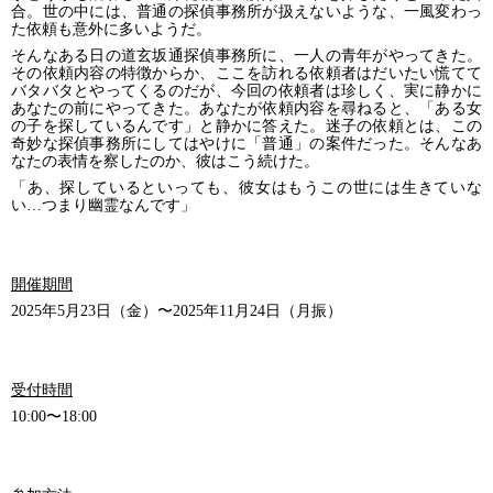
合。世の中には、普通の探偵事務所が扱えないような、一風変わっ
た依頼も意外に多いようだ。
そんなある日の道玄坂通探偵事務所に、一人の青年がやってきた。
その依頼内容の特徴からか、ここを訪れる依頼者はだいたい慌てて
バタバタとやってくるのだが、今回の依頼者は珍しく、実に静かに
あなたの前にやってきた。あなたが依頼内容を尋ねると、「ある女
の子を探しているんです」と静かに答えた。迷子の依頼とは、この
奇妙な探偵事務所にしてはやけに「普通」の案件だった。そんなあ
なたの表情を察したのか、彼はこう続けた。
「あ、探しているといっても、彼女はもうこの世には生きていな
い…つまり幽霊なんです」
開催期間
2025年5月23日（金）〜2025年11月24日（月振）
受付時間
10:00〜18:00