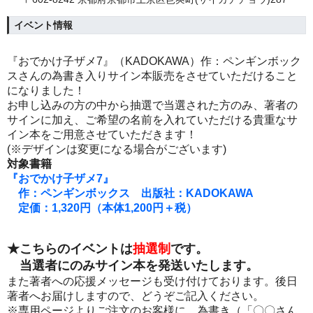
イベント情報
『
おでかけ子ザメ7』（KADOKAWA）作：ペンギンボック
スさんの
為書き入りサイン本販売をさせていただけること
になりました！
お申し込みの方の中から抽選で当選された方のみ、
著者の
サインに加え、ご希望の名前を入れていただける貴重なサ
イン本をご用意させていただきます！
(※デザインは変更になる場合がございます
)
対象書籍
『おでかけ子ザメ7』
作：ペンギンボックス 出版社：KADOKAWA
定価：1,320円（本体1,200円＋税）
★こちらのイベントは
抽選制
です。
当選者にのみサイン本を発送いたします。
また著者への応援メッセージも受け付けております。後日
著者へお届けしますので、どうぞご記入ください。
※専用ページよりご注文のお客様に、為書き（「〇〇さん