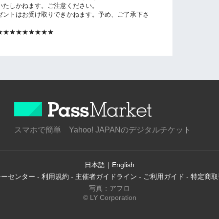
いたしかねます。ご注意ください。
ゼントはお受け取りできかねます。予め、ご了承下さ
★★★★★★★★★
スマホで簡単 Yahoo! JAPANのデジタルチケット
日本語
｜
English
シーセンター
-
利用規約
-
主催者ガイドライン
-
ご利用ガイド
-
特定商取
写真：アフロ
© LY Corporation