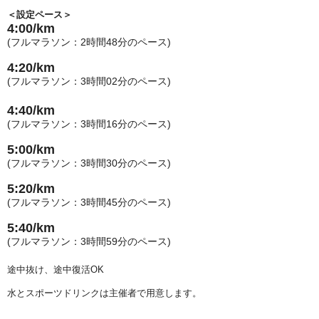
＜設定ペース＞
4:00/km
(
フルマラソン：2
時間48
分のペース
)
4:20/km
(
フルマラソン：
3
時間02
分のペース
)
4:40/km
(
フルマラソン：
3
時間
16
分のペース
)
5:00/km
(
フルマラソン：
3
時間
30
分のペース
)
5:20/km
(
フルマラソン：
3
時間
45
分のペース
)
5:40/km
(
フルマラソン：
3
時間
59
分のペース
)
途中抜け、途中復活OK
水とスポーツドリンクは主催者で用意します。