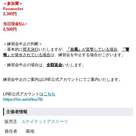
＜参加費＞
Passmarket
2,300
円
当日現金払い
2,500
円
＜練習会中止の判断＞
・基本的に
雨天決行
いたしますが、
「
台風」
が直撃している
場合
、
「警
報」
が発令されている場合
は、練習会を中止する場合がございます。
・練習会中止の場合は、
全額返金
いたします。
練習会中止のご案内はLINE公式アカウントにてご案内いたします。
LINE公式アカウントは
こちら
https://lin.ee/xHnu76l
主催者情報
販売主
ユナイテッドアスリーツ
責任者
菊地