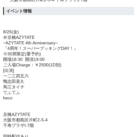
イベント情報
8/25(金)
＠京橋AZYTATE
~AZYTATE 4th Anniversary~
『4周年！スーパーブッキングDAY！』
※30席限定(要予約)
開場18:30 開演19:00
ご入場Charge：￥2500(1D別)
[出演]
一二三四五六
鴨志田喜久
蔦江タイチ
てふてふ
heco
京橋AZYTATE
大阪市都島区片町2-5-4
千寿プラザI-7階
同時配信あり