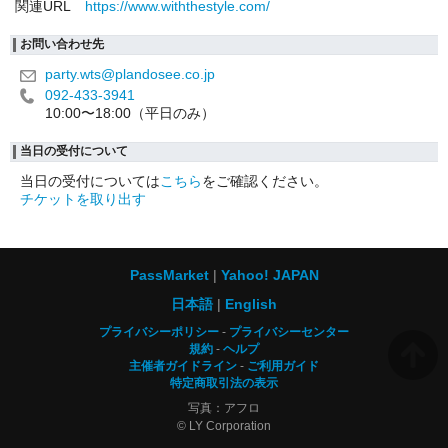
関連URL
https://www.withthestyle.com/
お問い合わせ先
party.wts@plandosee.co.jp
092-433-3941
10:00〜18:00（平日のみ）
当日の受付について
当日の受付については
こちら
をご確認ください。
チケットを取り出す
PassMarket
Yahoo! JAPAN
日本語
English
プライバシーポリシー
プライバシーセンター
規約
ヘルプ
主催者ガイドライン
ご利用ガイド
特定商取引法の表示
写真：アフロ
© LY Corporation