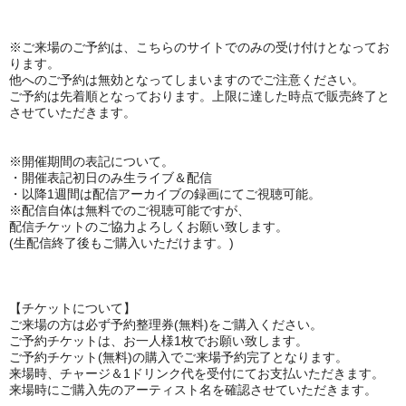
※ご来場のご予約は、
こちらのサイトでのみの受け付けとなってお
ります。
他へのご予約は無効となってしまいますのでご注意ください。
ご予約は先着順となっております。上限に達した時点で販売終了と
させていただきます。
※開催期間の表記について。
・開催表記初日のみ
生ライブ＆配信
・以降1週間は配信アーカイブの録画にてご視聴可能。
※
配信自体は無料でのご視聴可能ですが、
配信チケットのご協力よろしくお願い致します。
(生配信終了後もご購入いただけます。)
【チケットについて】
ご来場の方は必ず予約整理券(無料)をご購入ください。
ご予約チケットは、お一人様1枚でお願い致します。
ご予約チケット(無料)の購入でご来場予約完了となります。
来場時、チャージ＆1ドリンク代を受付にてお支払いただきます。
来場時にご購入先のアーティスト名を確認させていただきます。