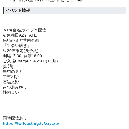
イベント情報
3/18(金)生ライブ＆配信
＠東梅田AZYTATE
黒猫のミヤ共同企画
『出会い紡ぎ』
※20席限定(要予約)
開場17:30 開演18:00
ご入場Charge：￥2500(1D別)
[出演]
黒猫のミヤ
中村利紗
石黒文野
みつあみゆり
柿内るい
同時配信あり
https://twitcasting.tv/azytate