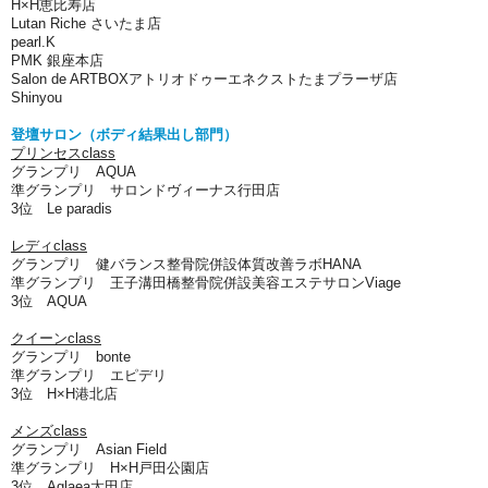
H×H恵比寿店
Lutan Riche さいたま店
pearl.K
PMK 銀座本店
Salon de ARTBOXアトリオドゥーエネクストたまプラーザ店
Shinyou
登壇サロン（ボディ結果出し部門）
プリンセスclass
グランプリ AQUA
準グランプリ サロンドヴィーナス行田店
3位 Le paradis
レディclass
グランプリ 健バランス整骨院併設体質改善ラボHANA
準グランプリ 王子溝田橋整骨院併設美容エステサロンViage
3位 AQUA
クイーンclass
グランプリ bonte
準グランプリ エピデリ
3位 H×H港北店
メンズclass
グランプリ Asian Field
準グランプリ H×H戸田公園店
3位 Aglaea太田店