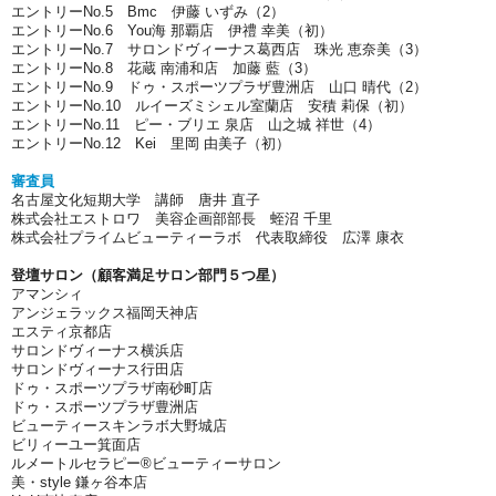
エントリーNo.5 Bmc 伊藤 いずみ（2）
エントリーNo.6 You海 那覇店 伊禮 幸美（初）
エントリーNo.7 サロンドヴィーナス葛西店 珠光 恵奈美（3）
エントリーNo.8 花蔵 南浦和店 加藤 藍（3）
エントリーNo.9 ドゥ・スポーツプラザ豊洲店 山口 晴代（2）
エントリーNo.10 ルイーズミシェル室蘭店 安積 莉保（初）
エントリーNo.11 ピー・ブリエ 泉店 山之城 祥世（4）
エントリーNo.12 Kei 里岡 由美子（初）
審査員
名古屋文化短期大学 講師 唐井 直子
株式会社エストロワ 美容企画部部長 蛭沼 千里
株式会社プライムビューティーラボ 代表取締役 広澤 康衣
登壇サロン（顧客満足サロン部門５つ星）
アマンシィ
アンジェラックス福岡天神店
エスティ京都店
サロンドヴィーナス横浜店
サロンドヴィーナス行田店
ドゥ・スポーツプラザ南砂町店
ドゥ・スポーツプラザ豊洲店
ビューティースキンラボ大野城店
ビリィーユー箕面店
ルメートルセラピー®︎ビューティーサロン
美・style 鎌ヶ谷本店