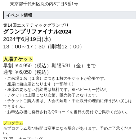
東京都千代田区丸の内3丁目5番1号
イベント情報
第14回エステティックグランプリ
グランプリファイナル2024
2024年6月19日(水)
13：00～17：30
（開場12：00）
入場チケット
早割 ￥4,950（税込）期限5/31（金）まで
通常 ￥6,050（税込）
・ご来場１名（１席）につき１枚のチケットが必要です。
・座席は自由席となります（一部除く）
・座席の要らない乳幼児は無料です。※ベビーカー持込可
・チケットは上限になり次第、販売終了となります。
・チケットご購入後は、大会の延期・中止以外の理由に伴う払い戻しは
できません。
・
お申込み後に発行されるQRコードを
当日の受付でご掲示ください。
プログラム
※プログラム及び時間は変更になる場合があります。予めご了承くださ
い。
13:00 オープニング