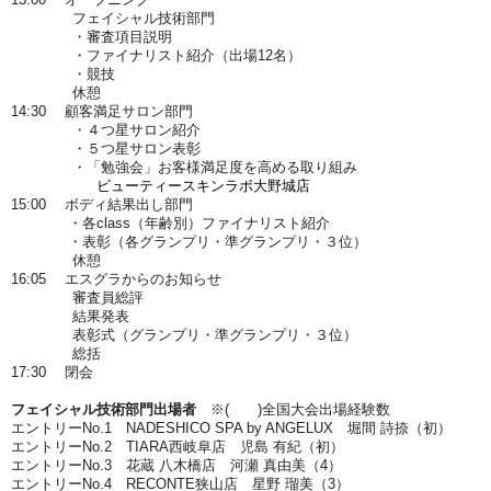
フェイシャル技術部門
・審査項目説明
・ファイナリスト紹介（出場12名）
・競技
休憩
14:30 顧客満足サロン部門
・４つ星サロン紹介
・５つ星サロン表彰
・「勉強会」お客様満足度を高める取り組み
ビューティースキンラボ大野城店
15:00 ボディ結果出し部門
・各class（年齢別）ファイナリスト紹介
・表彰（各グランプリ・準グランプリ・３位）
休憩
16:05 エスグラからのお知らせ
審査員総評
結果発表
表彰式（グランプリ・準グランプリ・３位）
総括
17:30 閉会
フェイシャル技術部門出場者
※( )全国大会出場経験数
エントリーNo.1 NADESHICO SPA by ANGELUX 堀間 詩捺（初）
エントリーNo.2 TIARA西岐阜店 児島 有紀（初）
エントリーNo.3 花蔵 八木橋店 河瀬 真由美（4）
エントリーNo.4 RECONTE狭山店 星野 瑠美（3）