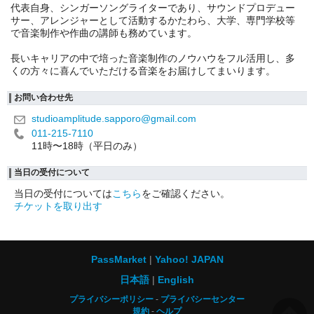
代表自身、シンガーソングライターであり、サウンドプロデュー
サー、アレンジャーとして活動するかたわら、大学、専門学校等
で音楽制作や作曲の講師も務めています。
長いキャリアの中で培った音楽制作のノウハウをフル活用し、多
くの方々に喜んでいただける音楽をお届けしてまいります。
お問い合わせ先
studioamplitude.sapporo@gmail.com
011-215-7110
11時〜18時（平日のみ）
当日の受付について
当日の受付については
こちら
をご確認ください。
チケットを取り出す
PassMarket
Yahoo! JAPAN
日本語
English
プライバシーポリシー
プライバシーセンター
規約
ヘルプ