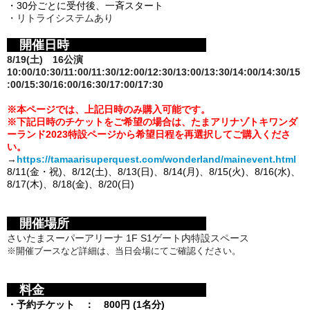
・30分ごとに受付後、一斉スタート
・リトライシステムあり
開催日時
8/19(土) 16公演
10:00/10:30/11:00/11:30/12:00/12:30/13:00/13:30/14:00/14:30/15
:00/15:30/16:00/16:30/17:00/17:30
※本ページでは、上記日時のみ
購入可能
です。
※下記日時のチケットをご希望の場合は、たまアリナゾトキワンダ
ーランド2023特設ページから希望日程を再選択してご購入くださ
い。
→
https://tamaarisuperquest.com/wonderland/mainevent.html
8/11(金・祝)、
8/12(土)、8/13(日)、8/14(月)、
8/15(火)、
8/16(水)、
8/17(木)、8/18(金)、8/20(日)
開催場所
さいたまスーパーアリーナ 1F S1ゲート内特設スペース
※開催ブースなど詳細は、当日会場にてご確認ください。
料金
・予約チケット ： 8
00円 (1名分)