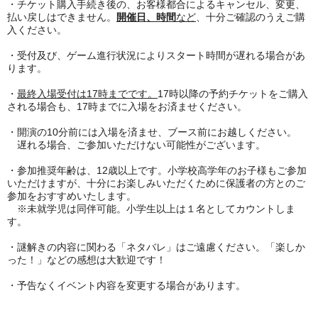
・チケット購入手続き後の、お客様都合によるキャンセル、変更、
払い戻しはできません。
開催日
、時間
など
、十分ご確認のうえご購
入ください。
・受付及び、ゲーム進行状況によりスタート時間が遅れる場合があ
ります。
・
最終入場受付は17時までです。
17時以降の予約チケットをご購入
される場合も、17時までに入場をお済ませください。
・開演の10分前には入場を済ませ、ブース前にお越しください。
遅れる場合、ご参加いただけない可能性がございます。
・参加推奨年齢は、12歳以上です。小学校高学年のお子様もご参加
いただけますが、十分にお楽しみいただくために保護者の方とのご
参加をおすすめいたします。
※未就学児は同伴可能。小学生以上は１名としてカウントしま
す。
・謎解きの内容に関わる「ネタバレ」はご遠慮ください。「楽しか
った！」などの感想は大歓迎です！
・予告なくイベント内容を変更する場合があります。