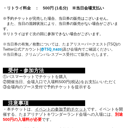
・リトライ料金 ： 500円 (1名分)
※当日会場支払い
※予約チケットが完売した場合、当日券の販売はございません。
また、
当日の混雑状況により、当日券の販売がない場合がございま
す。
※リトライはすぐ次の回に参加できない場合がございます。
※当日券の有無／枚数については、たまアリスーパークエスト(TSQ)の
@TSQ_nazo
Twitter公式アカウント(
)及び会場内でご確認ください。
※当日券は、クリムゾンパレスブース受付にて販売いたします。
受付・参加方法
①パスマーケットでチケットを購入
②開催当日、会場入口で入場料500円(税込)をお支払いいただく
③会場内のブース受付
で予約チケットを提示する
注意事項
・本チケットは、
イベントの参加予約チケット
です。イベントを開
催する、
たまアリナゾトキワンダーランド会場への入場には、
別途
500円の入場料が必要
です。