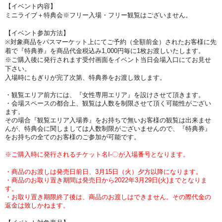
【イベント内容
】
ミニライブ＋特典会
※フリー入場・フリー観覧はございません。
【イベント参加方法】
※対象商品をパスマーケット上にてご予約（全額前金）されたお客様に先
着で『特典券』を商品代金税込み1,000円毎に1枚お渡しいたします。
※ご購入後に発行されます受付画面をイベント当日会場入口にてお見せ
下さい。
入場時にもぎりが完了次第、特典券をお渡し致します。
・観覧エリア前方には、『女性専用エリア』を設けさせて頂きます。
・会場スペースの都合上、観覧は人数を制限させて頂く可能性がござい
ます。
その場合『観覧エリア入場券』をお持ちで無いお客様の観覧は出来ませ
んが、特典会に関しましては人数制限がございませんので、『特典券』
をお持ちの全てのお客様のご参加が可能です。
※ご購入時に発行されるチケット名I-〇が入場番号となります。
・商品のお渡しは発売日前日、3月15日（火）夕方以降になります。
・商品のお取り置き期間は発売日から2022年3月29日(火)までとなりま
す。
・お取り置き期限終了後は、商品のお渡しはできません。その際代金の
返金は致しかねます。