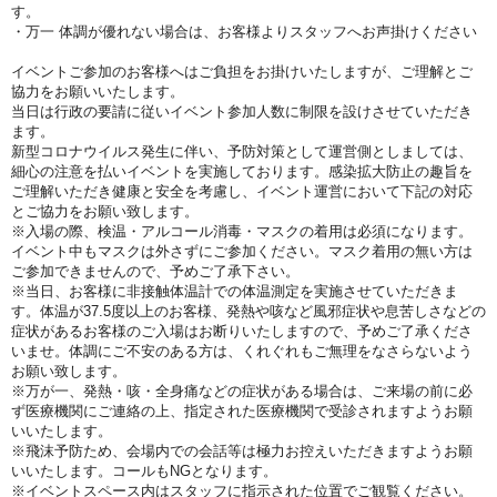
す。
・万一 体調が優れない場合は、お客様よりスタッフへお声掛けください
イベントご参加のお客様へはご負担をお掛けいたしますが、ご理解とご
協力をお願いいたします。
当日は行政の要請に従いイベント参加人数に制限を設けさせていただき
ます。
新型コロナウイルス発生に伴い、予防対策として運営側としましては、
細心の注意を払いイベントを実施しております。感染拡大防止の趣旨を
ご理解いただき健康と安全を考慮し、イベント運営において下記の対応
とご協力をお願い致します。
※入場の際、検温・アルコール消毒・マスクの着用は必須になります。
イベント中もマスクは外さずにご参加ください。マスク着用の無い方は
ご参加できませんので、予めご了承下さい。
※当日、お客様に非接触体温計での体温測定を実施させていただきま
す。体温が37.5度以上のお客様、発熱や咳など風邪症状や息苦しさなどの
症状があるお客様のご入場はお断りいたしますので、予めご了承くださ
いませ。体調にご不安のある方は、くれぐれもご無理をなさらないよう
お願い致します。
※万が一、発熱・咳・全身痛などの症状がある場合は、ご来場の前に必
ず医療機関にご連絡の上、指定された医療機関で受診されますようお願
いいたします。
※飛沫予防ため、会場内での会話等は極力お控えいただきますようお願
いいたします。コールもNGとなります。
※イベントスペース内はスタッフに指示された位置でご観覧ください。