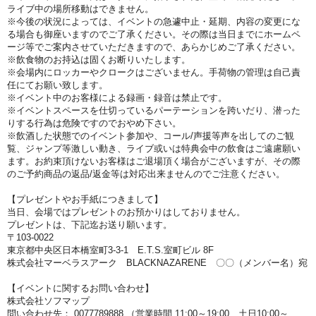
ライブ中の場所移動はできません。
※今後の状況によっては、イベントの急遽中止・延期、内容の変更にな
る場合も御座いますのでご了承ください。その際は当日までにホームペ
ージ等でご案内させていただきますので、あらかじめご了承ください。
※飲食物のお持込は固くお断りいたします。
※会場内にロッカーやクロークはございません。手荷物の管理は自己責
任にてお願い致します。
※イベント中のお客様による録画・録音は禁止です。
※イベントスペースを仕切っているパーテーションを跨いだり、潜った
りする行為は危険ですのでおやめ下さい。
※飲酒した状態でのイベント参加や、コール/声援等声を出してのご観
覧、ジャンプ等激しい動き、ライブ或いは特典会中の飲食はご遠慮願い
ます。お約束頂けないお客様はご退場頂く場合がございますが、その際
のご予約商品の返品/返金等は対応出来ませんのでご注意ください。
【プレゼントやお手紙につきまして】
当日、会場ではプレゼントのお預かりはしておりません。
プレゼントは、下記迄お送り願います。
〒103-0022
東京都中央区日本橋室町3-3-1 E.T.S.室町ビル 8F
株式会社マーベラスアーク BLACKNAZARENE 〇〇（メンバー名）宛
【イベントに関するお問い合わせ】
株式会社ソフマップ
問い合わせ先： 0077789888 （営業時間 11:00～19:00 土日10:00～