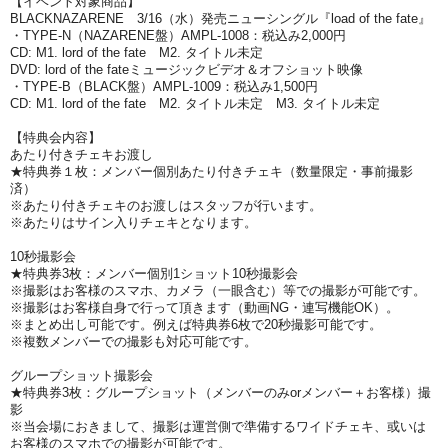
【イベント対象商品】
BLACKNAZARENE 3/16（水）発売ニューシングル『load of the fate』
・TYPE-N（NAZARENE盤）AMPL-1008：税込み2,000円
CD: M1. lord of the fate M2. タイトル未定
DVD: lord of the fateミュージックビデオ＆オフショット映像
・TYPE-B（BLACK盤）AMPL-1009：税込み1,500円
CD: M1. lord of the fate M2. タイトル未定 M3. タイトル未定
【特典会内容】
あたり付きチェキお渡し
★特典券１枚：メンバー個別あたり付きチェキ（数量限定・事前撮影
済）
※あたり付きチェキのお渡しはスタッフが行います。
※あたりはサイン入りチェキとなります。
10秒撮影会
★特典券3枚：メンバー個別1ショット10秒撮影会
※撮影はお客様のスマホ、カメラ（一眼含む）等での撮影が可能です。
※撮影はお客様自身で行って頂きます（動画NG・連写機能OK）。
※まとめ出し可能です。例えば特典券6枚で20秒撮影可能です。
※複数メンバーでの撮影も対応可能です。
グループショット撮影会
★特典券3枚：グループショット（メンバーのみorメンバー＋お客様）撮
影
※当会場におきまして、撮影は運営側で準備するワイドチェキ、或いは
お客様のスマホでの撮影が可能です。