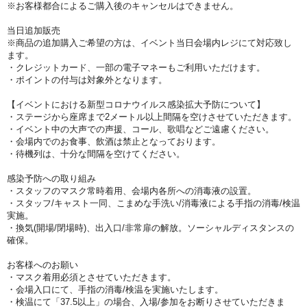
※お客様都合によるご購入後のキャンセルはできません。
当日追加販売
※商品の追加購入ご希望の方は、イベント当日会場内レジにて対応致し
ます。
・クレジットカード、一部の電子マネーもご利用いただけます。
・ポイントの付与は対象外となります。
【イベントにおける新型コロナウイルス感染拡大予防について】
・ステージから座席まで2メートル以上間隔を空けさせていただきます。
・イベント中の大声での声援、コール、歌唱などご遠慮ください。
・会場内でのお食事、飲酒は禁止となっております。
・待機列は、十分な間隔を空けてください。
感染予防への取り組み
・スタッフのマスク常時着用、会場内各所への消毒液の設置。
・スタッフ/キャスト一同、こまめな手洗い/消毒液による手指の消毒/検温
実施。
・換気(開場/閉場時)、出入口/非常扉の解放。ソーシャルディスタンスの
確保。
お客様へのお願い
・マスク着用必須とさせていただきます。
・会場入口にて、手指の消毒/検温を実施いたします。
・検温にて「37.5以上」の場合、入場/参加をお断りさせていただきま