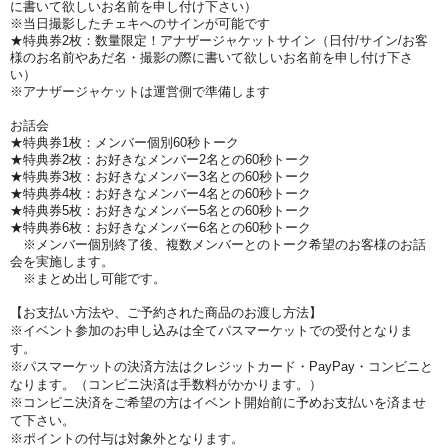
に書いて欲しいお名前を申し付け下さい）
※当日撮影したチェキへのサインが可能です
★特典券2枚：数量限定！アナザージャケットサイン（日付/サイン/お客
様のお名前やあだ名・撮影の際に書いて欲しいお名前を申し付け下さ
い）
※アナザージャケットは運営側で準備します
お話会
★特典券1枚：メンバー個別60秒トーク
★特典券2枚：お好きなメンバー2名との60秒トーク
★特典券3枚：お好きなメンバー3名との60秒トーク
★特典券4枚：お好きなメンバー4名との60秒トーク
★特典券5枚：お好きなメンバー5名との60秒トーク
★特典券6枚：お好きなメンバー6名との60秒トーク
※メンバー個別終了後、複数メンバーとのトーク希望のお客様のお話
会を実施します。
※まとめ出し可能です。
【お支払い方法や、ご予約された商品のお渡し方法】
※イベント参加のお申し込みは全てパスマーケットでの受付となりま
す。
※パスマーケットの決済方法はクレジットカード・PayPay
・コンビニと
なります。（コンビニ決済は手数料がかかります。）
※コンビニ決済をご希望の方はイベント開始前に予めお支払いを済ませ
て下さい。
※ポイントの付与は対象外となります。