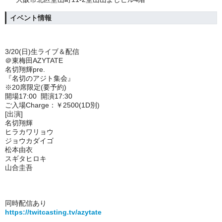
イベント情報
3/20(日)生ライブ＆配信
＠東梅田AZYTATE
名切翔輝pre.
『名切のアジト集会』
※20席限定(要予約)
開場17:00 開演17:30
ご入場Charge：￥2500(1D別)
[出演]
名切翔輝
ヒラカワリョウ
ジョウカダイゴ
松本由衣
スギタヒロキ
山合圭吾
同時配信あり
https://twitcasting.tv/azytate