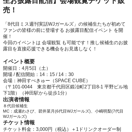
生お披露目配信】会場観覧チケット販
売！
「8代目ミス週刊実話WJガールズ」の候補生たちが初めて
ファンの皆様の前に登場する お披露目配信イベント を開
催！
今回のイベントは 会場観覧 も可能です！推し候補生のお披
露目を直接応援できる機会をお見逃しなく！
イベント概要
開催日：4月5日（土）
開場 / 配信開始：14：15 / 14：30
会場：神田すぺきゅー（SPACE CUBE）
（〒101-0044 東京都千代田区鍛冶町2丁目8-1 平野ビル地
下1階）（
神田駅から徒歩1分
）
出演者情報
８代目候補生
MC：成瀬わさび、碧井菜月(6代目WJガールズ)、小嶋明梨(7代目
WJガールズ)
チケット情報
チケット料金：3,000円（税込）＋1ドリンクオーダー制