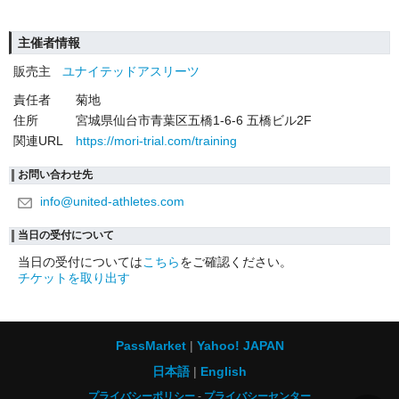
主催者情報
販売主
ユナイテッドアスリーツ
責任者
菊地
住所
宮城県仙台市青葉区五橋1-6-6 五橋ビル2F
関連URL
https://mori-trial.com/training
お問い合わせ先
info@united-athletes.com
当日の受付について
当日の受付については
こちら
をご確認ください。
チケットを取り出す
PassMarket
Yahoo! JAPAN
日本語
English
プライバシーポリシー
プライバシーセンター