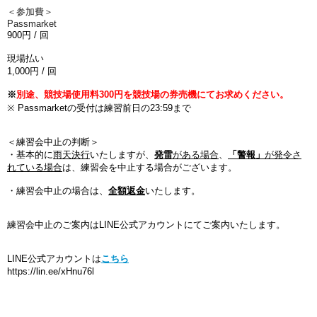
＜参加費＞
Passmarket
900
円
/
回
現場払い
1,000
円
/
回
※
別途、競技場使用料300円を競技場の券売機にてお求めください。
※ Passmarketの受付は練習前日の23:59まで
＜練習会中止の判断＞
・基本的に
雨天決行
いたしますが、
発雷
がある場合
、
「警報」
が発令さ
れている場合
は、練習会を中止する場合がございます。
・練習会中止の場合は、
全額返金
いたします。
練習会中止のご案内はLINE公式アカウントにてご案内いたします。
LINE公式アカウントは
こちら
https://lin.ee/xHnu76l