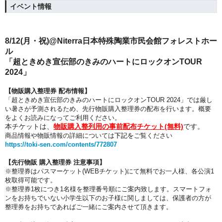
イベント情報
8/12(月・祝)@
Niterra日本特殊陶業市民会館フォレストホー
ル
「超ときめき宣伝部のきみのハートにロックオンTOUR
2024」
【物販購入整理券 配布情報】
「超ときめき宣伝部のきみのハートにロックオンTOUR 2024」では厳し
い暑さが予測されるため、先行物販購入整理券の配布を行います。概要
をよくお読みになってご利用ください。
本チケットは、
物販購入整列用の事前配布チケット(無料)
です。
商品情報や物販情報の詳細については
下記
を
ご覧ください
https://toki-sen.com/contents/772807
【先行物販 購入整理券 注意事項】
※整理券はパスマーケット(WEBチケット)にて無料でお一人様、各公演1
枚取得可能です。
※整理券1枚につき1名様を整理番号順にご案内致します。スマートフォ
ンをお持ちでいない小学生以下のお子様に関しましては、保護者の方が
整理券をお持ちであればご一緒にご案内させて頂きます。