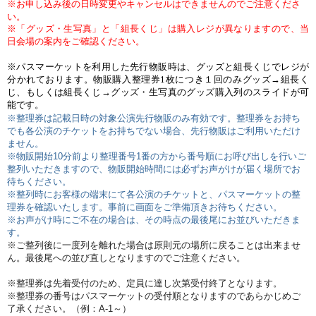
※お申し込み後の日時変更やキャンセルはできませんのでご注意くださ
い。
※「グッズ・生写真」と「組長くじ」は購入レジが異なりますので、当
日会場の案内をご確認ください。
※パスマーケットを利用した先行物販時は、グッズと組長くじでレジが
分かれております。物販購入整理券1枚につき１回のみグッズ→組長く
じ、もしくは組長くじ→グッズ・生写真のグッズ購入列のスライドが可
能です。
※整理券は記載日時の対象公演先行物販のみ有効です。整理券をお持ち
でも各公演のチケットをお持ちでない場合、先行物販はご利用いただけ
ません。
※物販開始10分前より整理番号1番の方から番号順にお呼び出しを行いご
整列いただきますので、物販開始時間には必ずお声がけが届く場所でお
待ちください。
※整列時にお客様の端末にて各公演のチケットと、パスマーケットの整
理券を確認いたします。事前に画面をご準備頂きお待ちください。
※お声がけ時にご不在の場合は、その時点の最後尾にお並びいただきま
す。
※ご整列後に一度列を離れた場合は原則元の場所に戻ることは出来ませ
ん。最後尾への並び直しとなりますのでご注意ください。
※整理券は先着受付のため、定員に達し次第受付終了となります。
※整理券の番号はパスマーケットの受付順となりますのであらかじめご
了承ください。
（例：A-1～
）