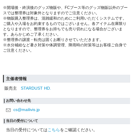
※開場後・終演後のグッズ物販や、FCブース等のグッズ物販以外のブー
スでは整理券は対象外となりますのでご注意ください。
※物販購入整理券は、混雑緩和のためにご利用いただくシステムです。
ご購入や入場をお約束するものではございません。
各アイテム在庫限り
となりますので、整理券をお持ちでも売り切れになる場合がございま
す。あらかじめご了承ください。
※整理券の譲渡・転売は固くお断りさせていただきます。
※水分補給など暑さ対策や体調管理、降雨時の対策等はお客様ご自身で
ご注意ください。
主催者情報
販売主
STARDUST HD.
お問い合わせ先
cs@mailivis.jp
当日の受付について
当日の受付については
こちら
をご確認ください。