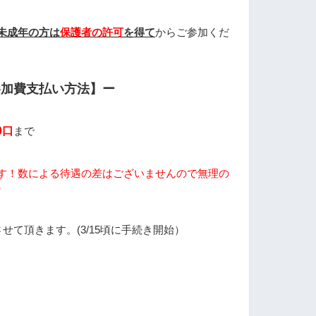
未成年の方は
保護者の許可
を得て
からご参加くだ
参加費支払い方法】ー
0口
まで
す！数による待遇の差はございませんので無理の
）
用させて頂きます。(3/15頃に手続き開始）