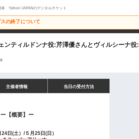
単 Yahoo! JAPANのデジタルチケット
ービスの終了について
玉 ジェンティルドンナ役:芹澤優さんとヴィルシーナ
00
主催者情報
当日の受付方法
ー【概要】ー
月24日(土）/５月25日(日）