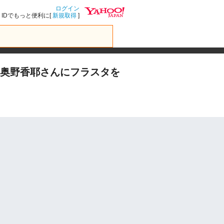
ログイン
IDでもっと便利に[
新規取得
]
役:奥野香耶さんにフラスタを