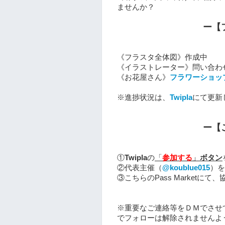
ませんか？
ー【
《フラスタ全体図》作成中
《イラストレーター》問い合わ
《お花屋さん》
フラワーショッ
※進捗状況は、
Twipla
にて更新
ー【
①
Twipla
の
「
参加する
」
ボタン
②代表主催（
@koublue015
）を
③こちらのPass Marketに
※重要なご連絡等をＤＭでさせ
でフォローは解除されませんよ