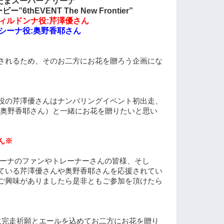
たまスーパーアリーナ
thEVENT The New Frontier”
ィルドンナ役:芹澤優さん
シーナ役:奥野香耶さん
されるため、そのお二方にお花を贈ろう企画にな
役の芹澤優さんはナンバリングイベント初出走、
(奥野香耶さん）と一緒にお花を贈りたいと思い
ん※
ーナのファンやトレーナーさんの皆様、そし
ている芹澤優さんや奥野香耶さんを応援されてい
ご興味がありましたら是非ともご参加を頂けたら
に完走祈願とエールを込めてお二方にお花を贈り