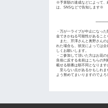
※予算額の達成などによって、
は、SNSなどで告知します※
───
・万が一ライブが中止になった
金できかねる可能性があること
また、芹澤さんと奥野さんのお
れた場合も、状況によっては企
しくお願いします。
・ご参加して頂いた方はお花の
良俗に反する名前はこちらの判
載せる順番は順不同となります
至らない点があるかもしれま
よう努めてまいりますのでよろ