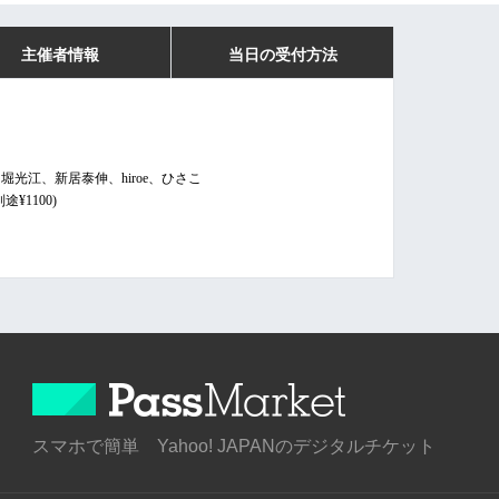
主催者情報
当日の受付方法
光江、新居泰伸、hiroe、ひさこ
¥1100)
スマホで簡単 Yahoo! JAPANのデジタルチケット