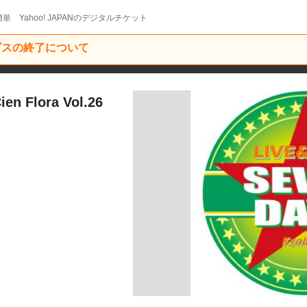
単 Yahoo! JAPANのデジタルチケット
ービスの終了について
ien Flora Vol.26