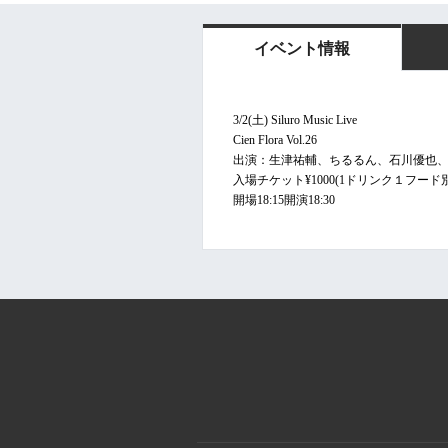
イベント情報
3/2(土) Siluro Music Live
Cien Flora Vol.26
出演：生津祐輔、ちるるん、石川優也、堀
入場チケット¥1000(1ドリンク１フード別途
開場18:15開演18:30