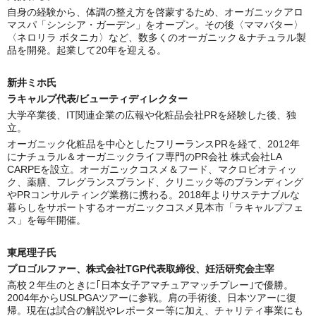
自身の経験から、体調の整え方を啓蒙するため、オーガニックアロ
マスパ「シンシア・ガーデン」をオープン。その後〈ママバター〉
〈ネロリラ ボタニカ〉など、数多くのオーガニック＆ナチュラル製
品を開発。起業して20年を迎える。
新井ミホ氏
ラキャルプ代表/ビューティディレクター
大学卒業後、IT関連企業の広報や化粧品会社PRを経験した後、独
立。
オーガニック化粧品を中心としたフリーランスPRを経て、2012年
にナチュラル＆オーガニックライフ専門のPR会社 株式会社LA
CARPEを設立。オーガニックコスメ＆フード、マクロビオティッ
ク、薬膳、フレグランスブランド、クリニック等のブランディング
やPRコンサルティング業務に携わる。2018年よりサステナブルな
暮らしをサポートするオーガニックコスメ見本市「ラキャルプフェ
ス」を毎年開催。
東尾理子氏
プロゴルファー、株式会社TGP代表取締役、妊活研究会主宰
高校２年生のときに｢日本女子アマチュアマッチプレー｣で優勝。
2004年からUSLPGAツアーに参戦。肩の手術後、日本ツアーに復
帰。現在は試合の解説やレポーター等に加え、チャリティ事業にも