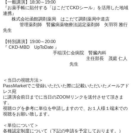
【一般講演】18:30～19:00
『お薬手帳に貼付する「はこだてCKDシール」を活用した地域
連携』
株式会社函館調剤薬局 はこだて調剤薬局中道店
管理薬剤師 腎臓病薬物療法認定薬剤師 矢羽羽 雅行
先生
【特別講演】19:00～20:00
『 CKD-MBD UpToDate 』
手稲渓仁会病院 腎臓内科
主任部長 茂庭 仁人
先生
＜当日の視聴方法＞
PassMarket
でご登録いただいた際に記載いただいたメールアド
レス宛
に講演会前日までに当日のZOOMリンクを送付させて頂きま
す。
視聴ログを参考に単位を申請しますので、お１人様１端末での
視聴をお願い致します。
＜単位について＞
各種認定制度について（下記の申請を予定しております。）