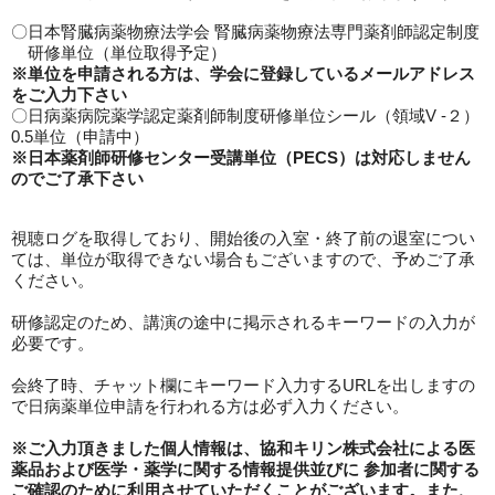
〇日本腎臓病薬物療法学会 腎臓病薬物療法専門薬剤師認定制度
研修単位（単位取得予定）
※単位を申請される方は、学会に登録しているメールアドレス
をご入力下さい
〇日病薬病院薬学認定薬剤師制度研修単位シール（領域V -２）
0.5単位（申請中）
※日本薬剤師研修センター受講単位（PECS）
は対応しません
のでご了承下さい
視聴ログを取得しており、開始後の入室・終了前の退室につい
ては、単位が取得できない場合もございますので、予めご了承
ください。
研修認定のため、講演の途中に掲示されるキーワードの入力が
必要です。
会終了時、チャット欄にキーワード入力するURLを出しますの
で日病薬単位申請を行われる方は必ず入力ください。
※ご入力頂きました個人情報は、
協和キリン株式会社
による医
薬品および医学・薬学に関する情報提供並びに 参加者に関する
ご確認のために利用させていただくことがございます。また、