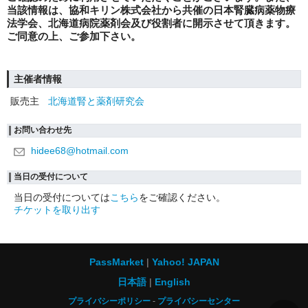
当該情報は、
協和キリン株式会社
から共催の日本腎臓病薬物療
法学会、北海道病院薬剤会及び役割者に開示させて頂きます。
ご同意の上、ご参加下さい。
主催者情報
販売主
北海道腎と薬剤研究会
お問い合わせ先
hidee68@hotmail.com
当日の受付について
当日の受付については
こちら
をご確認ください。
チケットを取り出す
PassMarket
Yahoo! JAPAN
日本語
English
プライバシーポリシー
プライバシーセンター