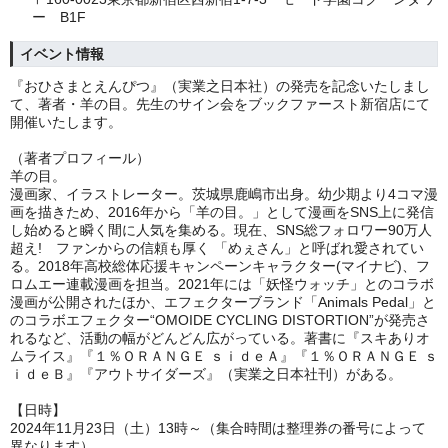
ー B1F
イベント情報
『おひさまとえんぴつ』（実業之日本社）の発売を記念いたしまし
て、著者・羊の目。先生のサイン会をブックファースト新宿店にて
開催いたします。
（著者プロフィール）
羊の目。
漫画家、イラストレーター。茨城県鹿嶋市出身。幼少期より4コマ漫
画を描きため、2016年から「羊の目。」として漫画をSNS上に発信
し始めると瞬く間に人気を集める。現在、SNS総フォロワー90万人
超え! ファンからの信頼も厚く 「めぇさん」と呼ばれ愛されてい
る。2018年高校総体応援キャンペーンキャラクター(マイナビ)、フ
ロムエー連載漫画を担当。2021年には「妖怪ウォッチ」とのコラボ
漫画が公開されたほか、エフェクターブランド「Animals Pedal」と
のコラボエフェクター“OMOIDE CYCLING DISTORTION”が発売さ
れるなど、活動の幅がどんどん広がっている。著書に『スキありオ
ムライス』『１％ＯＲＡＮＧＥ ｓｉｄｅＡ』『１％ＯＲＡＮＧＥ ｓ
ｉｄｅＢ』『アウトサイダーズ』（実業之日本社刊）がある。
【日時】
2024年11月23日（土）13時～（集合時間は整理券の番号によって
異なります）