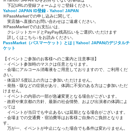
※Yahoo! JAPAN IDをお持ちでないお客様は
下記URLの登録フォームよりご登録ください。
Yahoo! JAPAN ID登録 - Yahoo! JAPAN
※PassMarketでの申し込みに関して、
実店舗へ直接のお問い合わせはご遠慮ください。
※PassMarketでのお支払いは、
クレジットカードとPayPay残高払いをご選択いただけます
詳しくはこちら↓をお読みください。
PassMarket（パスマーケット）とは | Yahoo! JAPANのデジタルチ
ケット
【イベントご参加のお客様へのご案内と注意事項】
・イベント参加時のマスクは任意となります。
・会場にアルコール消毒液をご用意しておりますので、ご利用くだ
さい。
・体温37.5度以上の方はご参加いただけません。
・発熱・咳などの症状があり、体調に不安のある方はご参加いただ
けません。
・イベントの内容の一部が急遽変更となる場合がございます。
・政府や東京都の方針、最新の社会情勢、および出演者の体調によ
っては
イベントが当日でも中止あるいは延期となる場合がございます。
・会場までの交通費・宿泊費等はお客様ご自身のご負担となりま
す。
万が一、イベントが中止になった場合でも条件は変わりません。