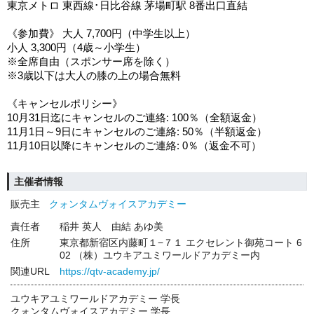
東京メトロ 東西線･日比谷線 茅場町駅 8番出口直結
《参加費》 大人 7,700円（中学生以上）
小人 3,300円（4歳～小学生）
※全席自由（スポンサー席を除く）
※3歳以下は大人の膝の上の場合無料
《キャンセルポリシー》
10月31日迄にキャンセルのご連絡: 100％（全額返金）
11月1日～9日にキャンセルのご連絡: 50％（半額返金）
11月10日以降にキャンセルのご連絡: 0％（返金不可）
主催者情報
販売主
クォンタムヴォイスアカデミー
責任者
稲井 英人 由結 あゆ美
住所
東京都新宿区内藤町１−７１ エクセレント御苑コート 6
02 （株）ユウキアユミワールドアカデミー内
関連URL
https://qtv-academy.jp/
ユウキアユミワールドアカデミー 学長
クォンタムヴォイスアカデミー 学長