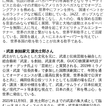
に帰国、伝説の赤坂コパカバーナの専属歌手となり サミーディ
ビスと出会いその才能からアメリカラスベガスなどでオープニ
ングアクトを務める。 世界中にファンを持ち、 国連イベントか
らボランティアなど幅広く活動している。JAZZ、ポップスなど
あらゆるジャンルの音楽をこなし、人々の心、魂を深める活動
を音楽のみならず幅広く展開。宇宙と大地の波動エネルギーパ
ワーを無限に人に与え、奇跡を起こすスピリチュアルエンター
テナー、世界の大使と繋がりをもち、世界平和歌手として活躍
している。国境を越え、人々にエネルギーパワーを与えてい
る。 世界各国の歌を歌うことが出来る歌手である。
・
武楽 創始家元 源光士郎さん
武士がたしなみとした文化を元に、武道と伝統芸能を融合した
総合藝術「武楽」を創始。武楽座 代表。GUCCI創業家4代目グ
ッチオ・グッチ氏より「芸術だ」と賞賛される。2019年ミラノ
公演・武楽『信長供養』で参加した国際演劇賞にて、年間を通
してオーディエンスが選ぶ最高位賞を受賞。世界各国で公演す
ると共に、織田信長公役ソリストとしても活躍の場を広げ、演
武・講演・展示や稽古を通して、武道／サムライ／日本伝統文
化／現代アート等多彩な視点で、日本の美と「和を尊ぶ心」を
世界に発信している。
2021年11月9日、源 光士郎がこれまでの武楽の集大成として臨
む 一大 サムライ・スペクタクル、武楽・武楽座15周年記念公