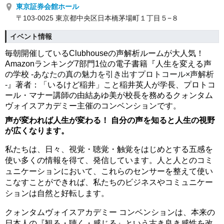
東京証券会館ホール
〒103-0025 東京都中央区日本橋茅場町１丁目５−８
イベント情報
毎朝開催しているClubhouseの声解析ルームが大人気！
Amazonランキング7部門1位の電子書籍『人生を変える声
の学校 -
あなたの真の魅力を引き出すプロトコール×声解析
-
』著者：「いるけど稲井」こと稲井英人が学長、プロトコ
ール・マナー講師の由結あゆ美が校長を務めるクォンタム
ヴォイスアカデミー主催のコンベンションです。
声が変われば人生が変わる！ 自分の声を知ると人生の視野
が広くなります。
私たちは、日々、視覚・聴覚・触覚をはじめとする五感を
使い多くの情報を得て、発信しています。人と人とのコミ
ュニケーションにおいて、これらのセンサーを整えて使い
こなすことができれば、私たちのビジネスやコミュニケー
ションは自然と好転します。
クォンタムヴォイスアカデミー コンベンションは、本来の
日本人の『観る・聴く・感じる』という古き良き感性を改