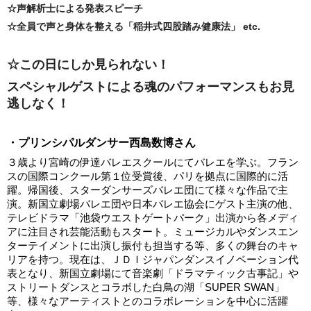
☆声解析士による発表スピーチ
☆全員で声と身体を整える「稲井式四股踏み健康法」
etc.
☆この日にしか見られない！
スペシャルゲストによる魂のパフォーマンスもお見
逃しなく！
・プリンシパルダンサー
西島数博さん
３歳より宮崎の伊達バレエスクールにてバレエを学ぶ。フラン
スの国際コンクール第１位受賞後、パリを拠点に国際的に活
躍。帰国後、スターダンサーズバレエ団にて様々な作品で主
演。新国立劇場バレエ団や日本バレエ協会にゲスト主演の他、
テレビドラマ「池袋ウエストゲートパーク」出演から各メディ
アに注目され芸能活動もスタート。ミュージカルやダンスエン
ターテイメントに出演し振付も担当する等、多くの舞台のキャ
リアを持つ。現在は、ＪＤＩジャパンダンスイノベーション代
表となり、新国立劇場にて音楽劇「ドラマティック古事記」や
ストリートダンスとコラボした白鳥の湖「SUPER SWAN」
等、様々なアーティストとのコラボレーションを中心に活躍