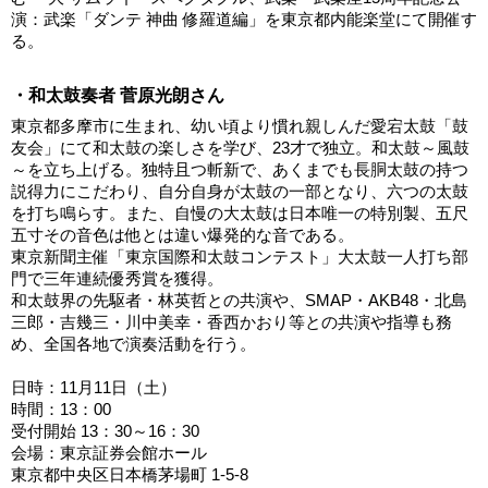
演：武楽「ダンテ 神曲 修羅道編」を東京都内能楽堂にて開催す
る。
・
和太鼓奏者 菅原光朗さん
東京都多摩市に生まれ、幼い頃より慣れ親しんだ愛宕太鼓「鼓
友会」にて和太鼓の楽しさを学び、23才で独立。和太鼓～風鼓
～を立ち上げる。独特且つ斬新で、あくまでも長胴太鼓の持つ
説得力にこだわり、自分自身が太鼓の一部となり、六つの太鼓
を打ち鳴らす。また、自慢の大太鼓は日本唯一の特別製、五尺
五寸その音色は他とは違い爆発的な音である。
東京新聞主催「東京国際和太鼓コンテスト」大太鼓一人打ち部
門で三年連続優秀賞を獲得。
和太鼓界の先駆者・林英哲との共演や、SMAP・AKB48・北島
三郎・吉幾三・川中美幸・香西かおり等との共演や指導も務
め、全国各地で演奏活動を行う。
日時：11月11日（土）
時間：13：00
受付開始 13：30～16：30
会場：東京証券会館ホール
東京都中央区日本橋茅場町 1-5-8