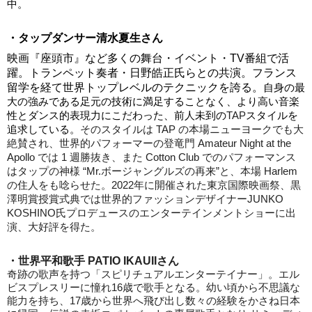
中。
・タップダンサー
清水夏生さん
映画『座頭市』など多くの舞台・イベント・TV番組で活
躍。トランペット奏者・日野皓正氏らとの共演。フランス
留学を経て世界トップレベルのテクニックを誇る。
自身の最
大の強みである足元の技術に満足することなく、より高い音楽
性とダンス的表現力にこだわった、前人未到の
TAP
スタイルを
追求している。
そのスタイルは TAP の本場ニューヨークでも大
絶賛され、世界的パフォーマーの登竜門 Amateur Night at the
Apollo では 1 週勝抜き、また Cotton Club でのパフォーマンス
はタップの神様 “Mr.ボージャングルズの再来”と、本場 Harlem
の住人をも唸らせた。2022年に開催された東京国際映画祭、黒
澤明賞授賞式典では世界的ファッションデザイナーJUNKO
KOSHINO氏プロデュースのエンターテインメントショーに出
演、大好評を得た。
・世界平和歌手
PATIO IKAUIIさん
奇跡の歌声を持つ「スピリチュアルエンターテイナー」。エル
ビスプレスリーに憧れ16歳で歌手となる。幼い頃から不思議な
能力を持ち、17歳から世界へ飛び出し数々の経験をかさね日本