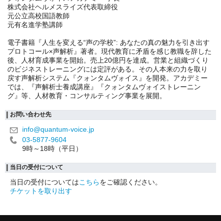
株式会社ヘルメスライズ代表取締役
元公立高校国語教師
元有名進学塾講師
電子書籍『人生を変える“声の学校”: あなたの真の魅力を引き出す
プロトコール×声解析』著者。現代教育に矛盾を感じ教職を辞した
後、人材育成事業を開始。売上20億円を達成。営業と組織づくり
のビジネストレーニングには定評がある。その人本来の力を取り
戻す声解析システム『クォンタムヴォイス』を開発。アカデミー
では、『声解析士養成講座』『クォンタムヴォイストレーニン
グ』等、人材教育・コンサルティング事業を展開。
お問い合わせ先
info@quantum-voice.jp
03-5877-9604
9時～18時（平日）
当日の受付について
当日の受付については
こちら
をご確認ください。
チケットを取り出す