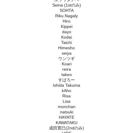
Seina (1stのみ)
SOHTA
Riku.Nagaly
Hiro
Kippei
dayo
Kodai
Taichi
Himesho
seiya
ウンツギ
Koari
reira
takeo
すぱろー
Ishida Takuma
kAho
Risa
Lisa
monchan
natsuki
HAYATE
KAWATAKU
成田寛巳(2ndのみ)