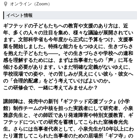
オンライン（Zoom）
イベント情報
ギフテッドの子どもたちへの教育や支援のあり方は、近
年、多くの人々の注目を集め、様々な議論が展開されてい
ます。文部科学省も今年度から正式に予算をつけ、支援事
業を開始しました。特殊な能力をもつゆえに、生きづらさ
を抱えた子どもたち――。
その生きづらさや学校への違和
感を理解するためには、まずは当事者たちの「声」に耳を
傾ける必要があります。いまだ明確な定義がないゆえに、
学校現場での姿や、その苦しみが見えにくい彼ら・彼女へ
の「合理的配慮」をどう考えていけばよいのか。
この研修会で、一緒に考えてみませんか？
講師陣は、発売中の新刊『ギフテッド応援ブック』(小学
館）制作チームの中核を担った実践者にして研究者、小泉
雅彦先生と、その師匠であり発達障害や特別支援教育、ギ
フテッドについての研究を蓄積してこられた室橋春光先
生。さらには当事者代表として、小泉先生が10年以上にわ
たり運営してこられた当事者のための居場所「ギフ寺」の