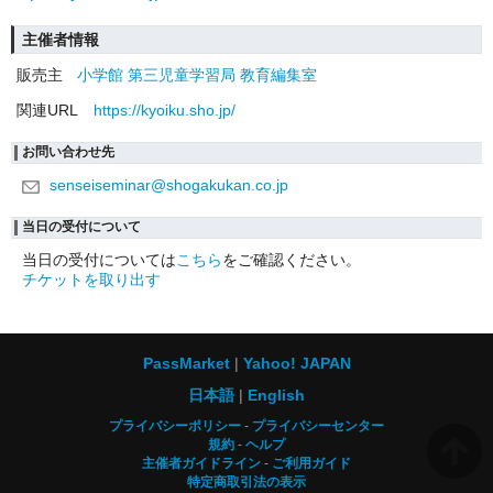
主催者情報
販売主
小学館 第三児童学習局 教育編集室
関連URL
https://kyoiku.sho.jp/
お問い合わせ先
senseiseminar@shogakukan.co.jp
当日の受付について
当日の受付については
こちら
をご確認ください。
チケットを取り出す
PassMarket
Yahoo! JAPAN
日本語
English
プライバシーポリシー
プライバシーセンター
規約
ヘルプ
主催者ガイドライン
ご利用ガイド
特定商取引法の表示