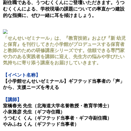
副住職である、うつむくくんにご登壇いただきます。
うつ
むくくんによる、学校現場の課題についての率直かつ建設
的な指摘に、ぜひ一緒に耳を傾けましょう。
「せんせいゼミナール」は、『教育技術』および『新 幼児
と保育』を刊行してきた小学館がプロデュースする保育者
と教師のための研修講座シリーズです。信頼できる専門家
や力のある実践者を講師に迎え、先生方の悩みや学びたい
気持ちに寄り添う講座をお届けしていきます。
【イベント名称】
【小学館せんせいゼミナール】
ギフテッド当事者の「声」
から、支援ニーズを考える
【講師】
室橋春光 先生（北海道大学名誉教授・教育学博士）
小泉雅彦 先生（ギフ寺住職）
うつむく くん（ギフテッド当事者・ギフ寺副住職）
やみふね くん
（ギフテッド当事者）