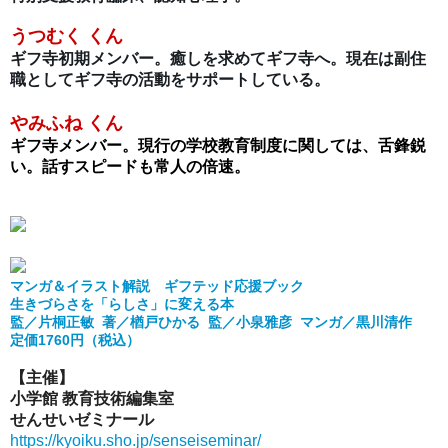
うつむく くん
ギフ寺初期メンバー。癒しを求めてギフ寺へ。現在は副住
職としてギフ寺の活動をサポートしている。
やみふね くん
ギフ寺メンバー。現行の学校教育制度に関しては、舌鋒鋭
い。話すスピードも常人の倍速。
マンガ＆イラスト解説 ギフテッド応援ブック
生きづらさを「らしさ」に変える本
監／片桐正敏 著／楢戸ひかる 監／小泉雅彦 マンガ／黒川清作
定価1760円（税込）
【主催】
小学館 教育技術編集室
せんせいゼミナール
https://kyoiku.sho.jp/senseiseminar/