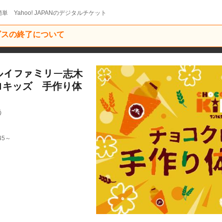
単 Yahoo! JAPANのデジタルチケット
ービスの終了について
_マルイファミリー志木
ロキッズ 手作り体
う
45～