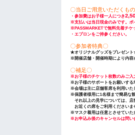
〇当日ご用意いただくも
2,
・参加費はお子様一人につき
※支払いは当日現金のみです。ポ
※PASSMARKETで無料先着
・エプロンをご持参ください。
〇参加者特典〇
★オリジナルグッズをプレゼント
※開催店舗・開催時期により内容
〇補足〇
※お子様のチケット枚数のみご入
※お子様のサポートをお願いする
※
会場は主に店舗客席を利用いた
※保護者様用に1名様まで簡易な
それ以上の見学については、店
お近くの席をご利用くださいま
※マスク着用は任意とさせていた
※お申込み後のキャンセルは問い合