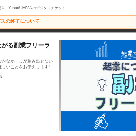
単 Yahoo! JAPANのデジタルチケット
ービスの終了について
つながる副業フリーラ
なかなか一歩が踏み出せない
しいことをお伝えします!
45