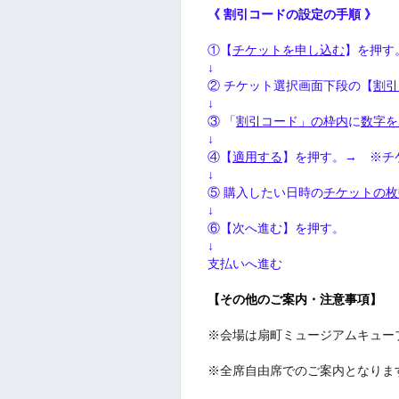
《 割引コードの設定の手順 》
①【
チケットを申し込む
】を押す
↓
② チケット選択画面下段の【
割引
↓
③ 「
割引コード」の枠内
に
数字を
↓
④【
適用する
】を押す。→ ※チ
↓
⑤ 購入したい日時の
チケットの枚
↓
⑥【次へ進む】を押す。
↓
支払いへ進む
【その他のご案内・注意事項】
※会場は扇町ミュージアムキュー
※全席自由席でのご案内となりま