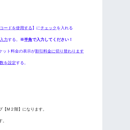
。
コードを使用する
】に
チェック
を入れる
入力
する。
※
半角
で入力してください！
ケット料金の表示が
割引料金に切り替わります
数を設定
する。
ブ【M２階】になります。
す。