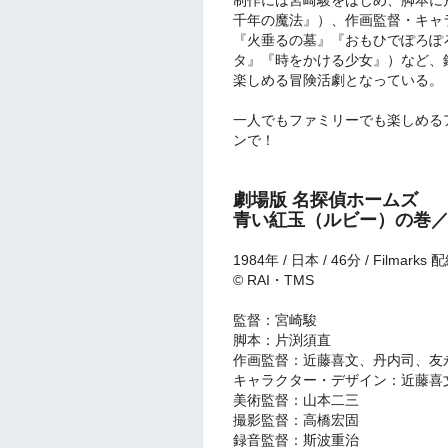
千年の魔法』）、作画監督・キャ
『火垂るの墓』『おもひでぽろぽ
タ』『時をかける少女』）など、
楽しめる冒険活劇となっている。
一人でもファミリーでも楽しめる
ンで！
劇場版 名探偵ホームズ
青い紅玉（ルビー）の巻
1984年 / 日本 / 46分 / Filmarks 
©︎ RAI・TMS
監督：宮崎駿
脚本：片渕須直
作画監督：近藤喜文、丹内司、友
キャラクター・デザイン：近藤喜
美術監督：山本二三
撮影監督：高橋宏固
録音監督：斯波重治