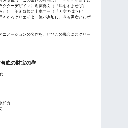
ラクターデザインに近藤喜文（『耳をすませば』
ろ』）、美術監督に山本二三（『天空の城ラピュ
錚々たるクリエイター陣が参加し、老若男女とわず
アニメーションの名作を、ぜひこの機会にスクリー
／海底の財宝の巻
配給
永和秀
文