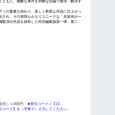
とともに、難解な事件を明晰な頭脳で推理・解決す
ディの要素も加わり、楽しく斬新な作品に仕上がっ
化され、その表情もかなりユニークな「名探偵ホー
崎駿演出作品を抜粋した特別編集版第一弾、第二
児） 1,000円
★割引コード＝【1】
引コード】を（半角で）入力してください。