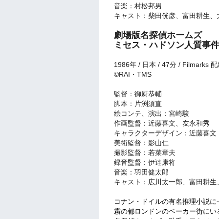
音楽：村松邦男
キャスト：柴田侊彦、富田耕生、
劇場版
名探偵ホームズ
ミセス・ハドソン人質事
1986年 / 日本 / 47分 /
Filmarks 
©RAI・TMS
監督：御厨恭輔
脚本：片渕須直
絵コンテ、演出：宮崎駿
作画監督：近藤喜文、友永和秀
キャラクターデザイン：近藤喜文
美術監督：影山仁
撮影監督：若菜章夫
録音監督：伊達康将
音楽：羽田健太郎
キャスト：広川太一郎、富田耕生
コナン・ドイルの有名推理小説に
霧の都ロンドンのベーカー街にい