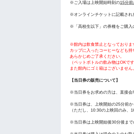
※ご入場は上映開始時刻の
15分
※オンラインチケットに記載され
※「高校生以下」の券種をご購入
※館内は飲食禁止となっておりま
カップに入ったコーヒーなども持
あらかじめご了承ください。
（ペットボトルの飲み物はOKで
また館内にゴミ箱はございません
【当日券の販売について】
※当日券をお求めの方は、直接会
※当日券は、上映開始の25分前
（ただし、10:30の上映回のみ、1
※当日券は
上映開始後30分後ま
※当日券は購入は現金のみのお取