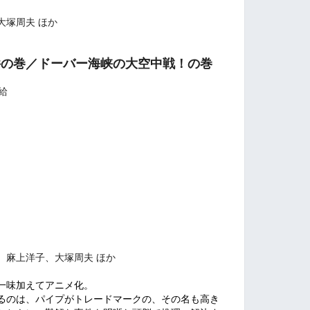
大塚周夫 ほか
件の巻／ドーバー海峡の大空中戦！の巻
配給
、麻上洋子、大塚周夫 ほか
一味加えてアニメ化。
るのは、パイプがトレードマークの、その名も高き