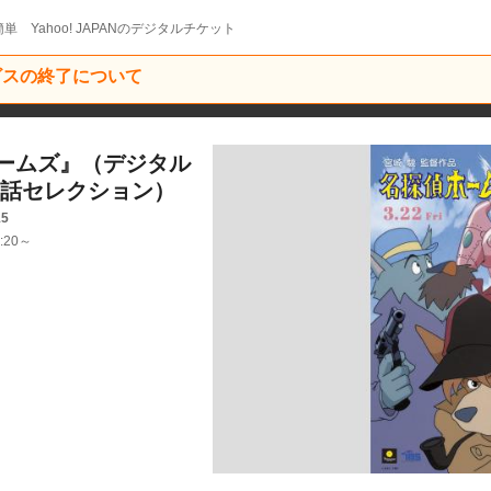
単 Yahoo! JAPANのデジタルチケット
ービスの終了について
ームズ』（デジタル
出話セレクション）
15
:20～