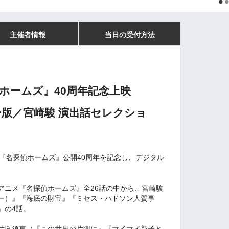
主催者情報
当日の受付方法
ホームズ』40周年記念上映
版／宮崎駿 演出話セレクショ
『名探偵ホームズ』公開40周年を記念し、デジタル
アニメ『名探偵ホームズ』全26話の中から、宮崎駿
ー）』『海底の財宝』『ミセス・ハドソン人質事
』の4話。
片渕須直（『この世界の片隅に』『マイマイ新子と