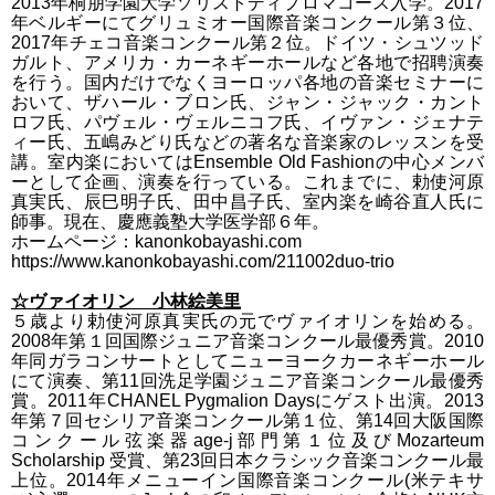
2013年桐朋学園大学ソリストディプロマコース入学。2017
年ベルギーにてグリュミオー国際音楽コンクール第３位、
2017年チェコ音楽コンクール第２位。ドイツ・シュツッド
ガルト、アメリカ・カーネギーホールなど各地で招聘演奏
を行う。国内だけでなくヨーロッパ各地の音楽セミナーに
おいて、ザハール・ブロン氏、ジャン・ジャック・カント
ロフ氏、パヴェル・ヴェルニコフ氏、イヴァン・ジェナテ
ィー氏、五嶋みどり氏などの著名な音楽家のレッスンを受
講。室内楽においてはEnsemble Old Fashionの中心メンバ
ーとして企画、演奏を行っている。これまでに、勅使河原
真実氏、辰巳明子氏、田中昌子氏、室内楽を崎谷直人氏に
師事。現在、慶應義塾大学医学部６年。
ホームページ：kanonkobayashi.com
https://www.kanonkobayashi.com/211002duo-trio
☆
ヴァイオリン 小林絵美里
５歳より勅使河原真実氏の元でヴァイオリンを始める。
2008年第１回国際ジュニア音楽コンクール最優秀賞。2010
年同ガラコンサートとしてニューヨークカーネギーホール
にて演奏、第11回洗足学園ジュニア音楽コンクール最優秀
賞。2011年CHANEL Pygmalion Daysにゲスト出演。2013
年第７回セシリア音楽コンクール第１位、第14回大阪国際
コンクール弦楽器age-j部門第１位及びMozarteum
Scholarship 受賞、第23回日本クラシック音楽コンクール最
上位。2014年メニューイン国際音楽コンクール(米テキサ