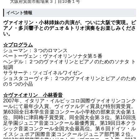
大阪府箕面市船場東３丁目10番１号
イベント情報
ヴァイオリン・小林姉妹の共演が、ついに大阪で実現。ピ
アノ・多川響子とのデュオ＆トリオ演奏をお楽しみくださ
い。
☆プログラム
シューマン：３つのロマンス
ベートーヴェン：ヴァイオリンソナタ第５番
ヘンデル：２つのヴァイオリンとピアノのためのソナタ ト
短調
サラサーテ：ツィゴイネルワイゼン
ショスタコーヴィチ：２つのヴァイオリンとピアノのため
の５つの小品
☆
ヴァイオリン 小林香音
2007年、イタリア・イルピッコロ国際ヴァイオリンコンク
ールにて最年少入賞、ヴィヴァルディ賞及び特別賞受賞。
第63回全日本学生音楽コンクール小学校の部東京大会第１
位、同時に津田梅子賞受賞、同全国大会第３位。第10回洗
足学園ジュニア音楽コンクール最優秀賞。第19回日本クラ
シック音楽コンクール全国大会最高位。第６回ドイツ・ル
イスシュポア国際音楽コンクールジュニア部門第２位。