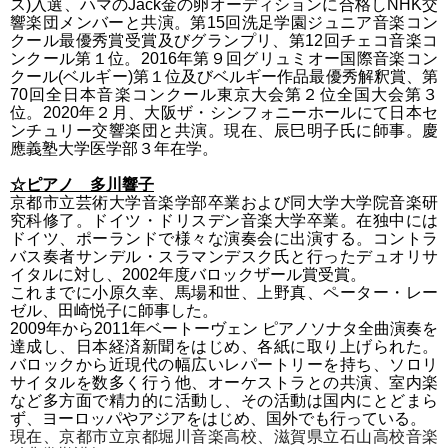
ス)入選、ハマのJack金の卵オーディションに合格しNHK交
響楽団メンバーと共演。第15回洗足学園ジュニア音楽コン
クール最優秀賞受賞及びグランプリ、第12回チェコ音楽コ
ンクール第１位。2016年第９回グリュミオー国際音楽コン
クール(ベルギー)第１位及びベルギー作品最優秀解釈賞、第
70回全日本音楽コンクール東京大会第２位全国大会第３
位。
2020年２月、大阪ザ・シンフォニーホールにて日本セ
ンチュリー交響楽団と共演。現在、辰巳明子氏に師事。
慶
應義塾大学医学部３年在学。
☆
ピアノ 多川響子
京都市立芸術大学音楽学部卒業および同大学大学院音楽研
究科修了。ドイツ・ドリスデン音楽大学卒業。在独中には
ドイツ、ポーランドで様々な演奏会に出演する。コントラ
バス奏者サンデル・スラマンデスク氏と行ったデュオリサ
イタルに対し、2002年度バロックザール賞受賞。
これまでに小原久幸、馬場和世、上野真、ペーター・レー
ゼル、田崎悦子に師事した。
2009年から2011年ベートーヴェン ピアノソナタ全曲演奏を
達成し、日本経済新聞をはじめ、各紙に取り上げられた。
バロックから近現代の幅広いレパートリーを持ち、ソロリ
サイタルを数多く行う他、オーケストラとの共演、室内楽
など多方面で精力的に活動し、その活動は国内にとどまら
ず、ヨーロッパやアジアをはじめ、国外でも行っている。
現在、京都市立京都堀川音楽高校、滋賀県立石山高校音楽