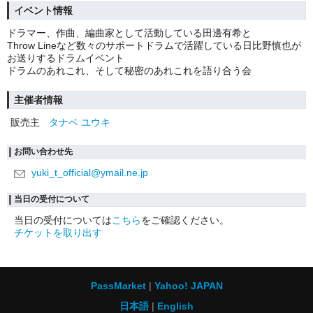
イベント情報
ドラマー、作曲、編曲家として活動している田邊有希と
Throw Lineなど数々のサポートドラムで活躍している日比野慎也が
お送りするドラムイベント
ドラムのあれこれ、そして秘密のあれこれを語り合う会
主催者情報
販売主
タナベ ユウキ
お問い合わせ先
yuki_t_official@ymail.ne.jp
当日の受付について
当日の受付については
こちら
をご確認ください。
チケットを取り出す
PassMarket
Yahoo! JAPAN
日本語
English