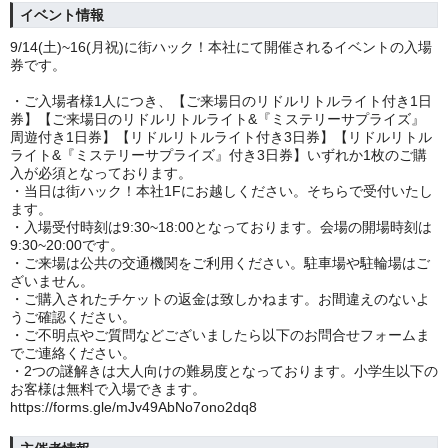
イベント情報
9/14(土)~16(月祝)に街ハック！本社にて開催されるイベントの入場
券です。
・ご入場者様1人につき、【ご来場日のリドルリトルライト付き1日
券】
【ご来場日のリドルリトルライト&『
ミステリー
サプライズ』
周遊付き1日券】
【リドルリトルライト付き3日券】
【リドルリトル
ライト&『ミステリーサプライズ』付き3日券】
いずれか1枚のご購
入が必須となっております。
・当日は街ハック！本社1Fにお越しください。そちらで受付いたし
ます。
・入場受付時刻は9:30~18:00となっております。会場の開場時刻は
9:30~20:00です。
・ご来場は公共の交通機関をご利用ください。駐車場や駐輪場はご
ざいません。
・ご購入されたチケットの返金は致しかねます。お間違えのないよ
うご確認ください。
・ご不明点やご質問などございましたら以下のお問合せフォームま
でご連絡ください。
・2つの謎解きは大人向けの難易度となっております。小学生以下の
お客様は無料で入場できます。
https://forms.gle/mJv49AbNo7ono2dq8