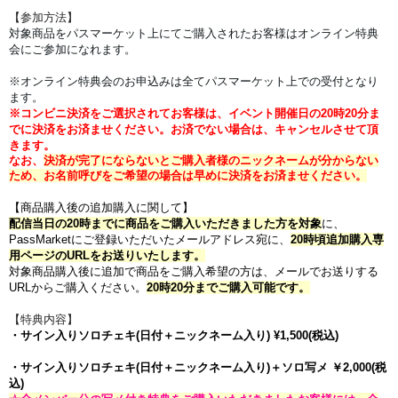
【参加方法】
対象商品をパスマーケット上にてご購入されたお客様はオンライン特典
会にご参加になれます。
※オンライン特典会のお申込みは全てパスマーケット上での受付となり
ます。
※コンビニ決済をご選択されてお客様は、イベント開催日の20時20分ま
でに決済をお済ませください。
お済でない場合は、キャンセルさせて頂
きます。
なお、
決済が完了にならないとご購入者様のニックネームが分からない
ため、お名前呼びをご希望の場合は早めに決済をお済ませください。
【商品購入後の追加購入に関して】
配信当日の20時までに商品をご購入いただきました方を対象
に、
PassMarketにご登録いただいたメールアドレス宛に、
20時頃追加購入専
用ページのURLをお送りいたします。
対象商品購入後に追加で商品をご購入希望の方は、メールでお送りする
URLからご購入ください。
20時20分までご購入可能です。
【特典内容】
・サイン入りソロチェキ(日付＋ニックネーム入り) ¥1,500(税込)
・サイン入りソロチェキ
(日付＋ニックネーム入り)
＋ソロ写メ ￥2,000
(税
込)