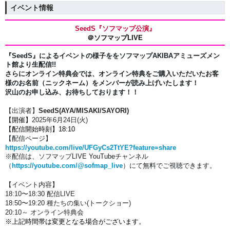
イベント情報
SeedS
『ソフマップ公演』
＠ソフマップLIVE
『SeedS』
によるイベントの様子ををソフマップAKIBAアミューズメン
ト館より生配信!!
さらにオンライン特典会では、オンライン特典をご購入いただいたお客
様のお名前（ニックネーム）を
メンバーが読み上げいたします！
沢山のお申し込み、お待ちしております！！
【出演者】
SeedS(AYA/MISAKI/SAYORI)
【開催】
2025年6月24
日(火)
【配信開始時刻】18:10
【配信ページ】
https://youtube.com/live/UFGyCs2TtYE?feature=share
※配信は、
ソフマップLIVE YouTubeチャンネル
（
https://youtube.com/@sofmap_live
）にて
無料でご視聴できます。
【イベント内容】
18:10〜18:30 配信LIVE
18:50〜19:20 種たちの集い(トークショー)
20:10～ オンライン特典会
※上記時間帯は変更となる場合がございます。