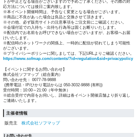
トが中止となる場合がございますので予めご了承ください。その際の対
応方法については後日ご案内致します。
※本イベント開催時間は、予告なく変更となる場合がございます。
※商品に不良があった場合は良品と交換させて頂きます。
※その他、必ず販売サイトの注意事項をご注文前にご確認ください。
※会場付近での入待ち・出待ち行為等は固くお断りいたします。
※配信内でお名前をお呼びできない場合がございますが、お客様へお届
けいたします。
※配信時のネットワークの関係上、一時的に配信が切れてしまう可能性
がございます。
※プライバシーポリシーに関しましては、下記URLよりご確認ください。
https://www.sofmap.com/contents/?id=regulation&sid=privacypolicy
【イベントに関するお問い合わせ】
株式会社ソフマップ（総合案内）
問い合わせ先： 0077-78-9888
(携帯電話・IP/ひかり電話からは 050-3032-9888 (有料))
受付時間：10:00～21:00（年中無休）
※総合受付で内容をお伺いし、詳細は各イベント開催店舗より折り返し
ご連絡いたします。
主催者情報
販売主
株式会社ソフマップ
お問い合わせ先