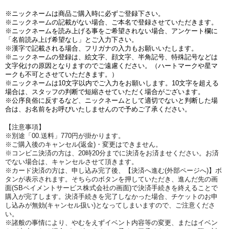
※ニックネームは商品ご購入時に必ずご登録下さい。
※ニックネームの記載がない場合、ご本名で登録させていただきます。
※ニックネームを読み上げる事をご希望されない場合、アンケート欄に
「名前読み上げ希望なし」とご入力下さい。
※漢字で記載される場合、フリガナの入力もお願いいたします。
※ニックネームの登録は、絵文字、顔文字、半角記号、特殊記号などは
文字化けの原因となりますのでご遠慮ください。（ハートマークや星マ
ークも不可とさせていただきます。）
※ニックネームは10文字以内でご入力をお願いします。10文字を超える
場合は、スタッフの判断で短縮させていただく場合がございます。
※公序良俗に反するなど、ニックネームとして適切でないと判断した場
合は、お名前をお呼びいたしませんので予めご了承ください
。
【注意事項】
※別途「00.送料」770円が掛かります。
※ご購入後のキャンセル(返金)・変更はできません。
※コンビニ決済の方は、20時20分までに決済をお済ませください。お済
でない場合は、キャンセルさせて頂きます。
※カード決済の方は、申し込み完了後、【決済へ進む(外部ページへ)】ボ
タンが表示されます。そちらのボタンを押していただき、進んだ先の画
面(SBペイメントサービス株式会社の画面)で決済手続きを終えることで
購入が完了します。決済手続きを完了しなかった場合、チケットのお申
し込みが無効(キャンセル扱い)となってしまいますので、ご注意くださ
い。
※諸般の事情により、やむをえずイベント内容等の変更、またはイベン