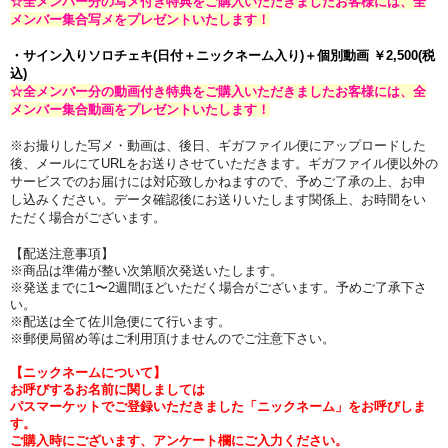
☆全メンバー分の写メ付き特典をご購入いただきましたお客様には、全
メンバー集合写メをプレゼントいたします！
・サイン入りソロチェキ
(日付＋ニックネーム入り)
＋個別動画 ￥2,500
(税
込)
☆全メンバー分の動画付き特典をご購入いただきましたお客様には、全
メンバー集合動画をプレゼントいたします！
※お撮りした写メ・動画は、後日、ギガファイル便にアップロードした
後、メールにてURLをお送りさせていただきます。ギガファイル便以外の
サービスでのお届けには対応致しかねますので、予めご了承の上、お申
し込みください。データ確認後にお送りいたします関係上、お時間をい
ただく場合がございます。
【
配送注意事項】
※商品は準備が整い次第順次発送いたします。
※発送までに1〜2週間ほどいただく場合がございます。予めご了承下さ
い。
※配送は全て佐川急便にて行います。
※郵便局留め等はご利用頂けませんのでご注意下さい。
【ニックネームについて】
お呼びするお名前に関しましては
パスマーケットでご登録いただきました「ニックネーム」をお呼びしま
す。
ご購入時にございます、アンケート欄にご入力ください。