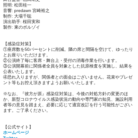
照明: 松田桂一
音響: predawn 宮崎裕之
制作: 大場千聡
演出助手: 桜田実和
製作: 東のボルゾイ
【感染症対策】
①座席数を50パーセントに削減。隣の席と間隔を空けて、ゆったり
とお座りいただけます。
②公演終了毎に客席・舞台上・受付の消毒作業を行います。
③公演開幕前に関係者全員を対象とした抗原検査を実施し、結果を
公表いたします。
④恐れ入りますが、関係者との面会はございません。花束やプレゼ
ント等もお控え頂きますようお願いいたします。
※なお、『彼方が原』感染症対策は、今後の対処方針の変更のほ
か、新型コロナウイルス感染状況の動向や専門家の知見、施設利用
者等の意見を踏まえ、必要に応じて適宜改訂を行う可能性がござい
ます。ご了承ください。
【公式サイト】
ホームページ