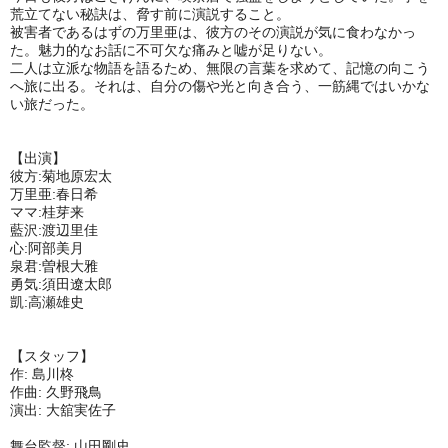
荒立てない秘訣は、脅す前に演説すること。
被害者であるはずの万里亜は、彼方のその演説が気に食わなかっ
た。魅力的なお話に不可欠な痛みと嘘が足りない。
二人は立派な物語を語るため、無限の言葉を求めて、記憶の向こう
へ旅に出る。それは、自分の傷や光と向き合う、一筋縄ではいかな
い旅だった。
【出演】
彼方:菊地原宏太
万里亜:春日希
ママ:桂芽来
藍沢:渡辺里佳
心:阿部美月
泉君:曽根大雅
勇気:須田遼太郎
凱:高瀬雄史
【スタッフ】
作: 島川柊
作曲: 久野飛鳥
演出: 大舘実佐子
舞台監督: 山田剛史