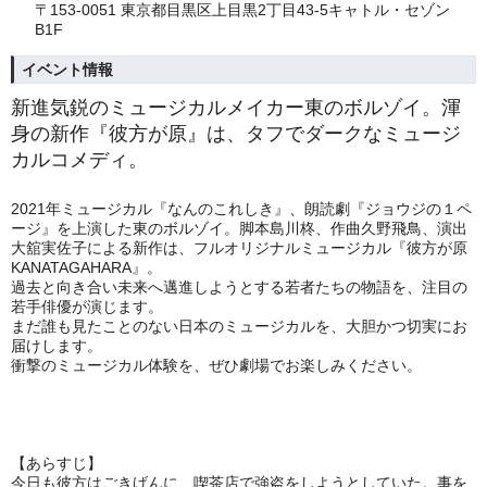
〒153-0051 東京都目黒区上目黒2丁目43-5キャトル・セゾン
B1F
イベント情報
新進気鋭のミュージカルメイカー東のボルゾイ。渾
身の新作『彼方が原』は、タフでダークなミュージ
カルコメディ。
2021年ミュージカル『なんのこれしき』、朗読劇『ジョウジの１ペ
ージ』を上演した東のボルゾイ。脚本島川柊、作曲久野飛鳥、演出
大舘実佐子による新作は、フルオリジナルミュージカル『彼方が原
KANATAGAHARA』。
過去と向き合い未来へ邁進しようとする若者たちの物語を、注目の
若手俳優が演じます。
まだ誰も見たことのない日本のミュージカルを、大胆かつ切実にお
届けします。
衝撃のミュージカル体験を、ぜひ劇場でお楽しみください。
【あらすじ】
今日も彼方はごきげんに、喫茶店で強盗をしようとしていた。事を