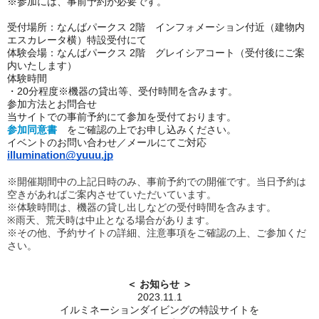
※参加には、事前予約が必要です。
受付場所：なんばパークス 2階 インフォメーション付近（建物内
エスカレータ横）特設受付にて
体験会場：なんばパークス 2階 グレイシアコート（受付後にご案
内いたします）
体験時間
・20分程度※機器の貸出等、受付時間を含みます。
参加方法とお問合せ
当サイトでの事前予約にて参加を受付ております。
参加同意書
をご確認の上でお申し込みください。
イベントのお問い合わせ／メールにてご対応
illumination@yuuu.jp
※開催期間中の上記日時のみ、事前予約での開催です。当日予約は
空きがあればご案内させて
いただいています。
※体験時間は、機器の貸し出しなどの受付時間を含みます。
※雨天、荒天時は中止となる場合があります。
※その他、予約サイトの詳細、注意事項をご確認の上、ご参加くだ
さい。
＜ お知らせ ＞
2023.11.1
イルミネーションダイビングの特設サイトを