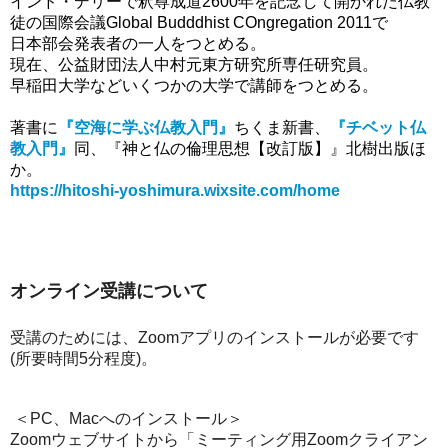
インド・デリーで釈尊成道2600年を記念して開かれた仏教
徒の国際会議Global Budddhist COngregation 2011で
日本部会発表者の一人をつとめる。
現在、公益財団法人中村元東方研究所専任研究員。
早稲田大学などいくつかの大学で講師をつとめる。
著書に
『空海に学ぶ仏教入門』
ちくま新書、
『チベット仏
教入門』
同、『神と仏の倫理思想【改訂版】』北樹出版ほ
か。
https://hitoshi-yoshimura.wixsite.com/home
オンライン受講について
受講のためには、Zoomアプリのインストールが必要です
(所要時間5分程度)。
＜
PC、Macへのインストール
＞
Zoomウェブサイトから「ミーティング用Zoomクライアン