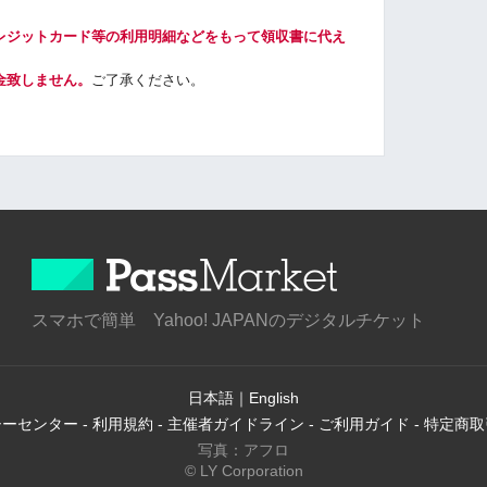
レジットカード等の利用明細などをもって領収書に代え
金致しません。
ご了承ください。
スマホで簡単 Yahoo! JAPANのデジタルチケット
日本語
｜
English
シーセンター
-
利用規約
-
主催者ガイドライン
-
ご利用ガイド
-
特定商取
写真：アフロ
© LY Corporation