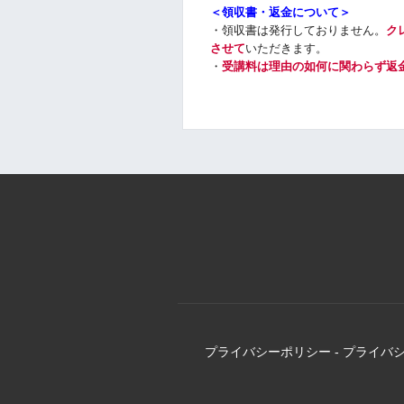
＜領収書・返金について＞
・
領収書は発行しておりません
。
ク
させて
いただきます。
・
受講料は理由の如何に関わらず返
プライバシーポリシー
-
プライバ