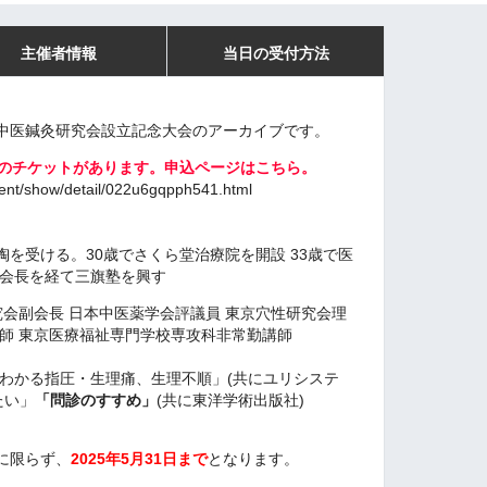
主催者情報
当日の受付方法
日本中医鍼灸研究会設立記念大会のアーカイブです。
0円のチケットがあります。申込ページはこちら。
vent/show/detail/022u6gqpph541.html
を受ける。30歳でさくら堂治療院を開設 33歳で医
会会長を経て三旗塾を興す
究会副会長 日本中医薬学会評議員 東京穴性研究会理
講師 東京医療福祉専門学校専攻科非常勤講師
「わかる指圧・生理痛、生理不順」(共にユリシステ
たい」
「問診のすすめ」
(共に東洋学術出版社)
に限らず、
2025年5月31日まで
となります。