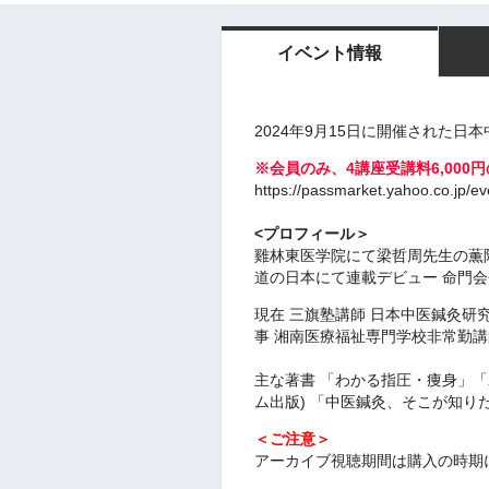
イベント情報
2024年9月15日に開催された
※会員のみ、4講座受講料6,00
https://passmarket.yahoo.co.jp/e
<プロフィール＞
雞林東医学院にて梁哲周先生の薫陶
道の日本にて連載デビュー 命門
現在 三旗塾講師 日本中医鍼灸研
事 湘南医療福祉専門学校非常勤
主な著書 「わかる指圧・痩身」
ム出版) 「中医鍼灸、そこが知り
＜ご注意＞
アーカイブ視聴期間は購入の時期