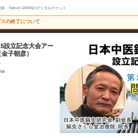
単 Yahoo! JAPANのデジタルチケット
ービスの終了について
15設立記念大会アー
（金子朝彦）
で。
:59