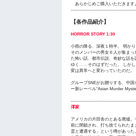
あらかじめご購入いただきます
-------------------------------------------
【各作品紹介】
HORROR STORY 1:30
小雨の降る、深夜１時半。 明か
そのメンバーの男女６人が集まっ
た怖い話、都市伝説、奇妙な話を
ゆく……そのはずだった。 しか
変は異常へと変わっていたのだ。
グループSNEがお贈りする、中
ー新レーベル“Asian Murder Mys
-------------------------------------------
澪家
アメリカの片田舎のとある廃墟。そ
前に閉鎖され、打ち捨てられたま
霊と遭遇する」という噂があった