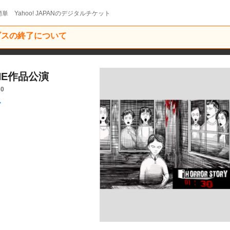
単 Yahoo! JAPANのデジタルチケット
ービスの終了について
NE作品公演
30
ス