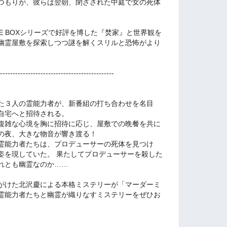
つもりが、彼らは翌朝、閉ざされた中庭で女の死体
NTURE BOXシリーズで好評を博した『焚家』と世界観を
幽霊屋敷を探索しつつ謎を解くスリルと恐怖がより
---------------------------------------------
た３人の霊能力者が、新番組の打ち合わせを名目
自宅へと招待される。
複雑な心境を胸に招待に応じ、屋敷での晩餐を共に
の夜、大きな物音が響き渡る！
霊能力者たちは、プロデューサーの死体を見つけ
姿を現していた。 果たしてプロデューサーを殺した
れとも幽霊なのか……
がけた北沢慶による本格ミステリーが「マーダーミ
霊能力者たちと幽霊が織りなすミステリーをぜひお