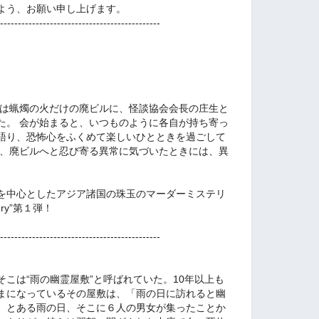
よう、お願い申し上げます。
---------------------------------------------
りは蝋燭の火だけの廃ビルに、怪談協会会長の庄生と
た。 会が始まると、いつものように各自が持ち寄っ
語り、恐怖心をふくめて楽しいひとときを過ごして
し、廃ビルへと忍び寄る異常に気づいたときには、異
国を中心としたアジア諸国の珠玉のマーダーミステリ
tery”第１弾！
---------------------------------------------
こは“雨の幽霊屋敷”と呼ばれていた。10年以上も
まになっているその屋敷は、「雨の日に訪れると幽
。とある雨の日、そこに６人の男女が集ったことか