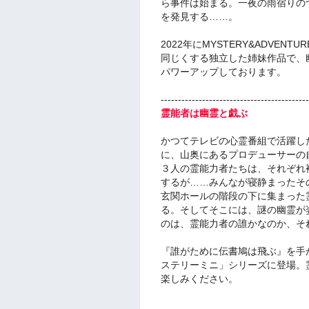
ら事件は始まる。一夜の雨宿りの
を発見する……。
2022年にMYSTERY&ADVE
同じくする独立した姉妹作品で、
パワーアップしております。
-------------------------------------------
霊能者は幽霊と戯ぶ
かつてテレビの心霊番組で活躍し
に、山奥にあるプロデューサーの
３人の霊能力者たちは、それぞれ
するが……みんなが寝静まったそ
玄関ホールの階段の下に集まった
る。そしてそこには、謎の幽霊が
のは、霊能力者の誰かなのか、そ
『誰がために伝書鳩は飛ぶ』を手
ステリーミニ」シリーズに登場。
楽しみください。