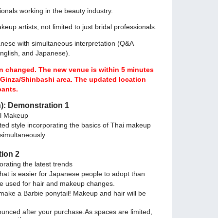
ionals working in the beauty industry.
akeup artists, not limited to just bridal professionals.
nese with simultaneous interpretation (Q&A
 English, and Japanese).
n changed. The new venue is within 5 minutes
e Ginza/Shinbashi area. The updated location
pants.
n): Demonstration 1
al Makeup
ted style incorporating the basics of Thai makeup
 simultaneously
tion 2
orating the latest trends
hat is easier for Japanese people to adopt than
be used for hair and makeup changes.
make a Barbie ponytail! Makeup and hair will be
nnounced after your purchase.As spaces are limited,