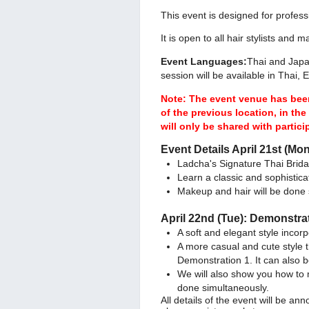
This event is designed for profess
It is open to all hair stylists and m
Event Languages:
Thai and Japa
session will be available in Thai,
Note: The event venue has bee
of the previous location, in th
will only be shared with partici
Event Details April 21st (Mo
Ladcha's Signature Thai Brid
Learn a classic and sophistica
Makeup and hair will be done
April 22nd (Tue): Demonstra
A soft and elegant style incorp
A more casual and cute style t
Demonstration 1. It can also 
We will also show you how to 
done simultaneously.
All details of the event will be a