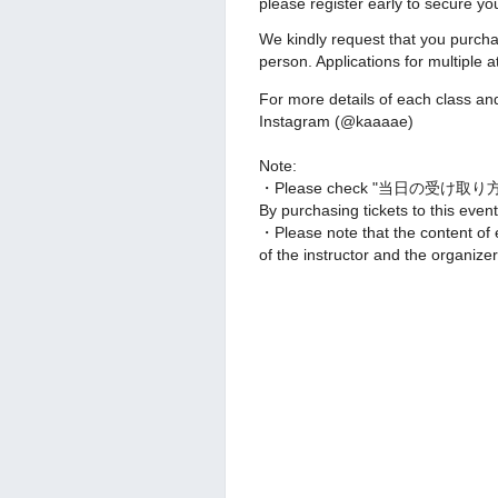
please register early to secure yo
We kindly request that you purchas
person. Applications for multiple
For more details of each class an
Instagram (@kaaaae)
Note:
・Please check "当日の受け取り方法" pa
By purchasing tickets to this event
・Please note that the content of 
of the instructor and the organizer