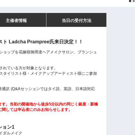
主催者情報
当日の受付方法
Ladcha Prampree氏来日決定！！
ショップを花嫁様御用達ヘアメイクサロン、
ブランシュ
されている方が対象となります。
スタイリスト様・メイクアップアーティスト様にご参加
通訳 (Q&Aセッションではタイ語、英語、日本語対応
ます。当初の開催地から徒歩5分以内の同じく銀座・新橋
に関しては申込者にのみお知らせします。
ション1
ライダルメイク