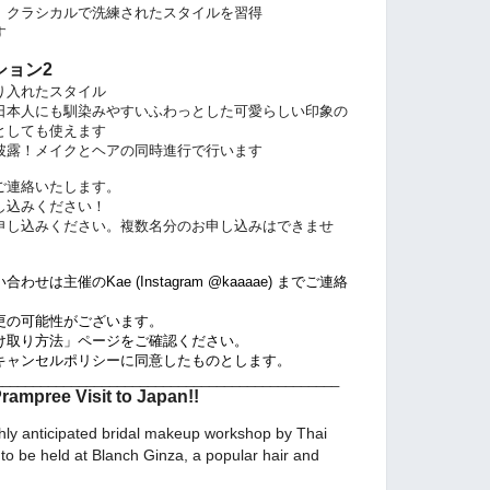
、クラシカルで洗練されたスタイルを習得
す
ション2
り入れたスタイル
日本人にも馴染みやすいふわっとした可愛らしい印象の
としても使えます
披露！メイクとヘアの同時進行で行います
ご連絡いたします。
し込みください！
申し込みください。複数名分のお申し込みはできませ
主催のKae (Instagram @kaaaae) までご連絡
更の可能性がございます。
け取り方法」ページをご確認ください。
キャンセルポリシーに同意したものとします。
_____________________________________________
rampree Visit to Japan!!
hly anticipated bridal makeup workshop by Thai
o be held at Blanch Ginza, a popular hair and