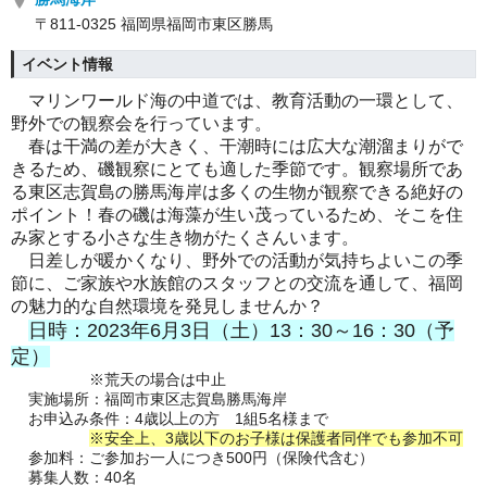
〒811-0325 福岡県福岡市東区勝馬
イベント情報
マリンワールド海の中道では、教育活動の一環として、
野外での観察会を行っています。
春は
干満の差が大きく、干潮時には広大な潮溜まりがで
きるため、磯観察にとても適した季節です。
観察場所であ
る東区志賀島の勝馬海岸は多くの生物が観察できる絶好の
ポイント！
春の磯は海藻が生い茂っているため、そこを住
み家とする小さな生き物がたくさんいます。
日差しが暖かくなり、野外での活動が気持ちよいこの季
節に、ご家族や水族館のスタッフとの交流を通して、福岡
の魅力的な自然環境を発見しませんか？
日時：2023年6月3日（土）13：30～16：30（予
定）
※荒天の場合は中止
実施場所：福岡市東区志賀島勝馬海岸
お申込み条件：4歳以上の方 1組5名様まで
※安全上、3歳以下のお子様は保護者同伴でも参加不可
参加料：ご参加お一人につき500円（保険代含む）
募集人数：40名