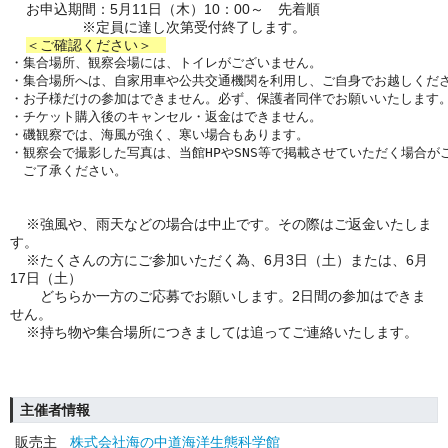
お申込期間：5月11日（木）10：00～ 先着順
※定員に達し次第受付終了します。
＜ご確認ください＞
・集合場所、観察会場には、トイレがございません。
・集合場所へは、自家用車や公共交通機関を利用し、ご自身でお越しくだ
・お子様だけの参加はできません。必ず、保護者同伴でお願いいたします
・チケット購入後のキャンセル・返金はできません。
・磯観察では、海風が強く、寒い場合もあります。 
・観察会で撮影した写真は、当館HPやSNS等で掲載させていただく場合が
　ご了承ください。
※強風や、雨天などの場合は中止です。その際はご返金いたしま
す。
※たくさんの方にご参加いただく為、6月3日（土）または、6月
17日（土）
どちらか一方のご応募でお願いします。2日間の参加はできま
せん。
※持ち物や集合場所につきましては追ってご連絡いたします。
主催者情報
販売主
株式会社海の中道海洋生態科学館