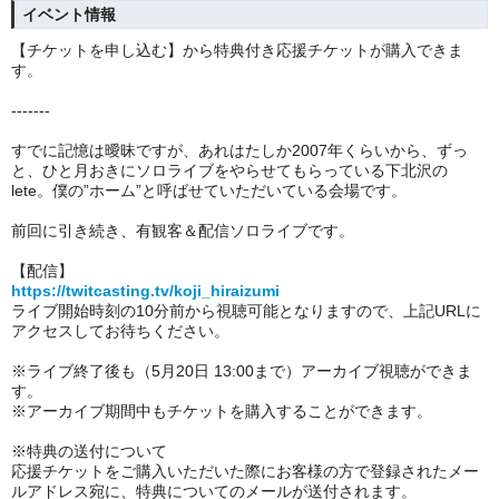
イベント情報
【チケットを申し込む】から特典付き応援チケットが購入できま
す。
-------
すでに記憶は曖昧ですが、あれはたしか2007年くらいから、ずっ
と、ひと月おきにソロライブをやらせてもらっている下北沢の
lete。僕の”ホーム”と呼ばせていただいている会場です。
前回に引き続き、有観客＆配信ソロライブです。
【配信】
https://twitcasting.tv/koji_hiraizumi
ライブ開始時刻の10分前から視聴可能となりますので、上記URLに
アクセスしてお待ちください。
※ライブ終了後も（5月20日 13:00まで）アーカイブ視聴ができま
す。
※アーカイブ期間中もチケットを購入することができます。
※特典の送付について
応援チケットをご購入いただいた際にお客様の方で登録されたメー
ルアドレス宛に、特典についてのメールが送付されます。