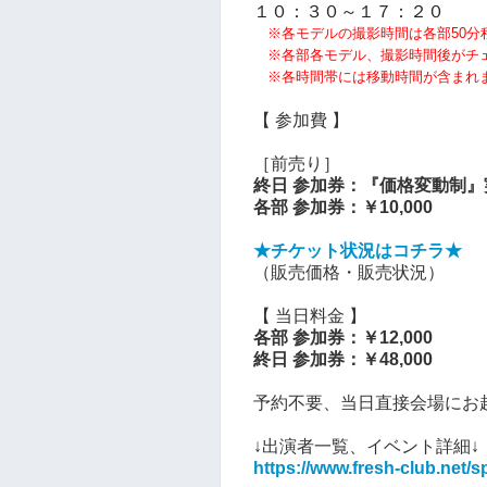
１０：３０～１７：２０
※各モデルの撮影時間は各部50分
※各部各モデル、撮影時間後がチ
※各時間帯には移動時間が含まれ
【 参加費 】
［
前売り
］
終日 参加券：
『価格変動制』
各部
参加券：
￥10,000
★チケット状況はコチラ★
（販売価格・販売状況）
【 当日料金 】
各部
参加券
：￥12,000
終日
参加券
：￥48,000
予約不要、当日直接会場にお
↓出演者一覧、イベント詳細↓
https://www.fresh-club.net/sp