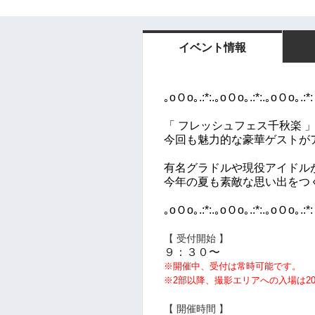
イベント情報
｡oＯo｡.:*:.｡oＯo｡.:*:.｡oＯo｡.:*:
「 フレッシュフェス千秋楽 
今回も魅力的な豪華ゲストが
有名グラドルや現役アイドル
今年の夏も素敵な思い出をつ
｡oＯo｡.:*:.｡oＯo｡.:*:.｡oＯo｡.:*:
【 受付開始 】
９：３０〜
※開催中、受付は常時可能です。
※2部以降、撮影エリアへの入場は2
【 開催時間 】