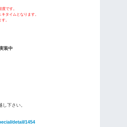
程度です。
ェキタイムとなります。
ます。
実装中
越し下さい。
ecial/detail/1454