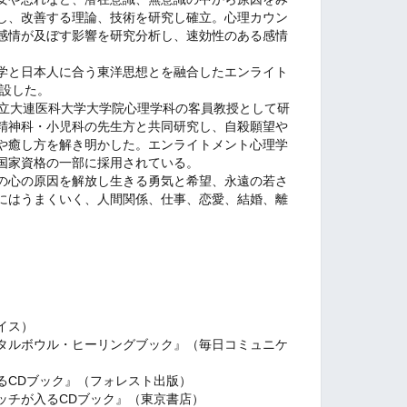
し、改善する理論、技術を研究し確立。心理カウン
感情が及ぼす影響を研究分析し、速効性のある感情
学と日本人に合う東洋思想とを融合したエンライト
創設した。
立大連医科大学大学院心理学科の客員教授として研
精神科・小児科の先生方と共同研究し、自殺願望や
や癒し方を解き明かした。エンライトメント心理学
国家資格の一部に採用されている。
の心の原因を解放し生きる勇気と希望、永遠の若さ
にはうまくいく、人間関係、仕事、恋愛、結婚、離
イス）
タルボウル・ヒーリングブック』（毎日コミュニケ
るCDブック』（フォレスト出版）
ッチが入るCDブック』（東京書店）