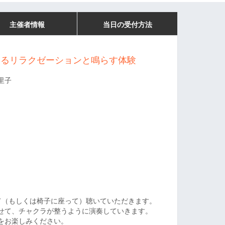
主催者情報
当日の受付方法
よるリラクゼーションと鳴らす体験
里子
て（もしくは椅子に座って）聴いていただきます。
せて、チャクラが整うように演奏していきます。
をお楽しみください。