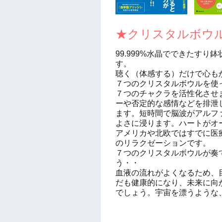
★クリスタルボウ
99.999%水晶でできたす
す。
聴く（体感する）だけで心も
７つのクリスタルボウルを使
７つのチャクラを活性化させ
ーや否定的な感情などを排泄
ます。短時間で脳波がアルフ
よさに浸ります。ハートがオ
アメリカや北欧ではすでに医
のリラクゼーションです。
７つのクリスタルボウルが奏
う・・
血液の流れがよくなるため、
だも健康的になり、未来に向
でしょう。
宇宙を漂うような