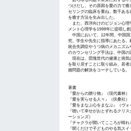
つけだし、その原因を愛の力で癒
セリングの臨床を重ね、数千ある
を癒す方法を生み出した。
また、西洋向けのビジョン心理
メント心理学を1998年に提唱し
中国において、12年間、中国国
究、学生や先生に指導にあたる。
統合失調症やうつ病のメカニズム
のカウンセリング手法は、中国の
現在は、団塊世代の健康と病気
を取り戻すことに取り組み、若者
婚問題の解決をコーチしている。
著書
『愛からの贈り物』（現代書林）
『愛を実らせる人々』（扶桑社）
『愛をまなぶ心をまなぶ』（ヴォ
『聴いて幸せがおとずれるクリス
ーションズ）
『チャクラが開いてこころが晴れ
『聞くだけで子どものやる気スイ