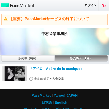
ログイン
【重要】PassMarketサービスの終了について
中村音楽事務所
販売中（0件）
販売終了（1件）
「アペロ - Apéro de la musique」
東京都 雑司ヶ谷音楽堂
PassMarket
Yahoo! JAPAN
日本語
English