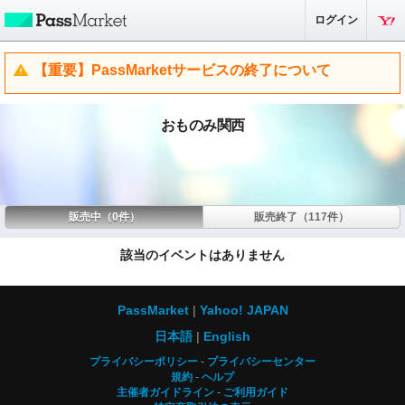
ログイン
【重要】PassMarketサービスの終了について
おものみ関西
販売中（0件）
販売終了（117件）
該当のイベントはありません
PassMarket
Yahoo! JAPAN
日本語
English
プライバシーポリシー
プライバシーセンター
規約
ヘルプ
主催者ガイドライン
ご利用ガイド